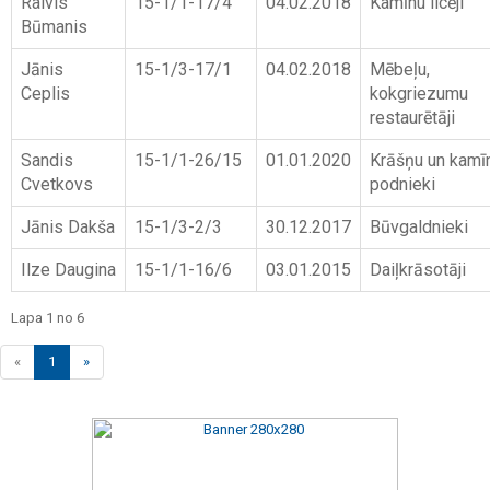
Raivis
15-1/1-17/4
04.02.2018
Kamīnu licēji
Būmanis
Jānis
15-1/3-17/1
04.02.2018
Mēbeļu,
Ceplis
kokgriezumu
restaurētāji
Sandis
15-1/1-26/15
01.01.2020
Krāšņu un kamī
Cvetkovs
podnieki
Jānis Dakša
15-1/3-2/3
30.12.2017
Būvgaldnieki
Ilze Daugina
15-1/1-16/6
03.01.2015
Daiļkrāsotāji
Lapa 1 no 6
«
1
»