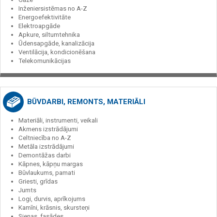
Inženiersistēmas no A-Z
Energoefektivitāte
Elektroapgāde
Apkure, siltumtehnika
Ūdensapgāde, kanalizācija
Ventilācija, kondicionēšana
Telekomunikācijas
BŪVDARBI, REMONTS, MATERIĀLI
Materiāli, instrumenti, veikali
Akmens izstrādājumi
Celtniecība no A-Z
Metāla izstrādājumi
Demontāžas darbi
Kāpnes, kāpņu margas
Būvlaukums, pamati
Griesti, grīdas
Jumts
Logi, durvis, aprīkojums
Kamīni, krāsnis, skursteņi
Sienas, fasādes