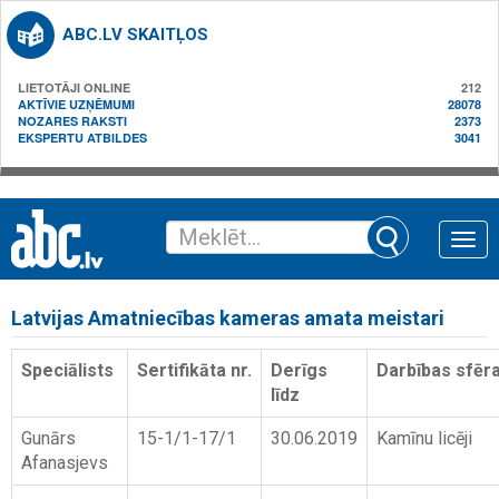
ABC.LV SKAITĻOS
LIETOTĀJI ONLINE
212
AKTĪVIE UZŅĒMUMI
28078
NOZARES RAKSTI
2373
EKSPERTU ATBILDES
3041
Toggle
naviga
Latvijas Amatniecības kameras amata meistari
Speciālists
Sertifikāta nr.
Derīgs
Darbības sfēr
līdz
Gunārs
15-1/1-17/1
30.06.2019
Kamīnu licēji
Afanasjevs