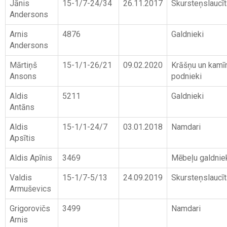
Jānis
15-1/7-24/34
26.11.2017
Skursteņslaucīt
Andersons
Arnis
4876
Galdnieki
Andersons
Mārtiņš
15-1/1-26/21
09.02.2020
Krāšņu un kamī
Ansons
podnieki
Aldis
5211
Galdnieki
Antāns
Aldis
15-1/1-24/7
03.01.2018
Namdari
Apsītis
Aldis Apīnis
3469
Mēbeļu galdnie
Valdis
15-1/7-5/13
24.09.2019
Skursteņslaucīt
Armuševics
Grigorovičs
3499
Namdari
Arnis