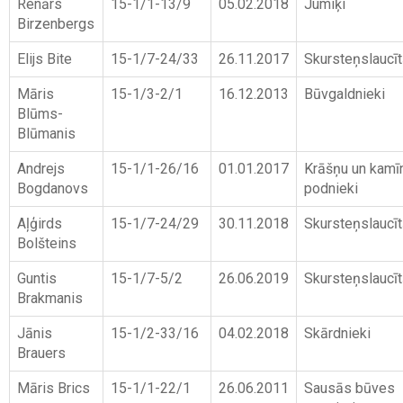
Renārs
15-1/1-13/9
05.02.2018
Jumiķi
Birzenbergs
Elijs Bite
15-1/7-24/33
26.11.2017
Skursteņslaucīt
Māris
15-1/3-2/1
16.12.2013
Būvgaldnieki
Blūms-
Blūmanis
Andrejs
15-1/1-26/16
01.01.2017
Krāšņu un kamī
Bogdanovs
podnieki
Aļģirds
15-1/7-24/29
30.11.2018
Skursteņslaucīt
Bolšteins
Guntis
15-1/7-5/2
26.06.2019
Skursteņslaucīt
Brakmanis
Jānis
15-1/2-33/16
04.02.2018
Skārdnieki
Brauers
Māris Brics
15-1/1-22/1
26.06.2011
Sausās būves