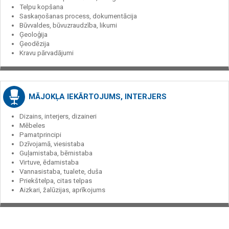
Telpu kopšana
Saskaņošanas process, dokumentācija
Būvvaldes, būvuzraudzība, likumi
Ģeoloģija
Ģeodēzija
Kravu pārvadājumi
MĀJOKĻA IEKĀRTOJUMS, INTERJERS
Dizains, interjers, dizaineri
Mēbeles
Pamatprincipi
Dzīvojamā, viesistaba
Guļamistaba, bērnistaba
Virtuve, ēdamistaba
Vannasistaba, tualete, duša
Priekštelpa, citas telpas
Aizkari, žalūzijas, aprīkojums