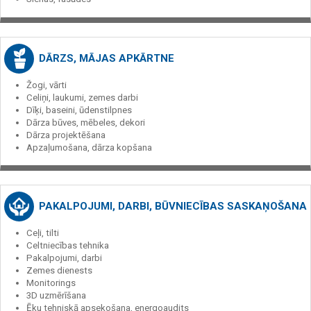
DĀRZS, MĀJAS APKĀRTNE
Žogi, vārti
Celiņi, laukumi, zemes darbi
Dīķi, baseini, ūdenstilpnes
Dārza būves, mēbeles, dekori
Dārza projektēšana
Apzaļumošana, dārza kopšana
PAKALPOJUMI, DARBI, BŪVNIECĪBAS SASKAŅOŠANA
Ceļi, tilti
Celtniecības tehnika
Pakalpojumi, darbi
Zemes dienests
Monitorings
3D uzmērīšana
Ēku tehniskā apsekošana, energoaudits