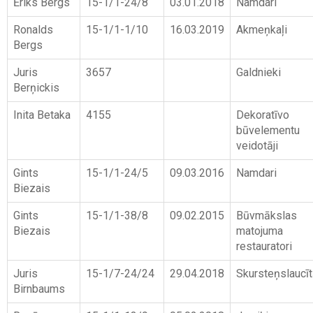
Ēriks Bergs
15-1/1-24/8
03.01.2018
Namdari
Ronalds
15-1/1-1/10
16.03.2019
Akmeņkaļi
Bergs
Juris
3657
Galdnieki
Berņickis
Inita Betaka
4155
Dekoratīvo
būvelementu
veidotāji
Gints
15-1/1-24/5
09.03.2016
Namdari
Biezais
Gints
15-1/1-38/8
09.02.2015
Būvmākslas
Biezais
matojuma
restauratori
Juris
15-1/7-24/24
29.04.2018
Skursteņslaucīt
Birnbaums