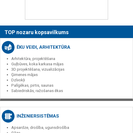
TOP nozaru kopsavilkums
ĒKU VEIDI, ARHITEKTŪRA
Arhitektūra, projektēšana
Guļbūves, koka karkasa mājas
3D projektēšana, vizualizācijas
Ģimenes mājas
Dzīvokļi
Palīgēkas, pirtis, saunas
Sabiedriskās, ražošanas ēkas
INŽENIERSISTĒMAS
Apsardze, drošība, ugunsdrošība
Gāze