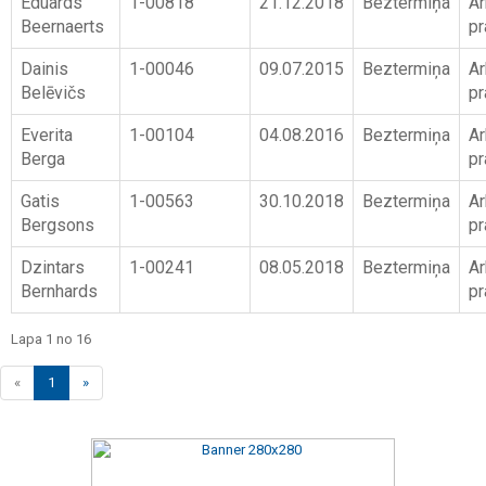
Eduards
1-00818
21.12.2018
Beztermiņa
Ar
Beernaerts
pr
Dainis
1-00046
09.07.2015
Beztermiņa
Ar
Belēvičs
pr
Everita
1-00104
04.08.2016
Beztermiņa
Ar
Berga
pr
Gatis
1-00563
30.10.2018
Beztermiņa
Ar
Bergsons
pr
Dzintars
1-00241
08.05.2018
Beztermiņa
Ar
Bernhards
pr
Lapa 1 no 16
«
1
»