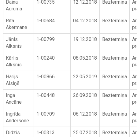
Daina
1-00735
12.12.2018
Beztermiņa
Ar
Agruma
pr
Rita
1-00684
04.12.2018
Beztermiņa
Ar
Akermane
pr
Jānis
1-00799
19.12.2018
Beztermiņa
Ar
Alksnis
pr
Kārlis
1-00240
08.05.2018
Beztermiņa
Ar
Alksnis
pr
Harijs
1-00866
22.05.2019
Beztermiņa
Ar
Alsiņš
pr
Inga
1-00448
26.09.2018
Beztermiņa
Ar
Ancāne
pr
Ingrīda
1-00709
06.12.2018
Beztermiņa
Ar
Andersone
pr
Didzis
1-00313
25.07.2018
Beztermiņa
Ar