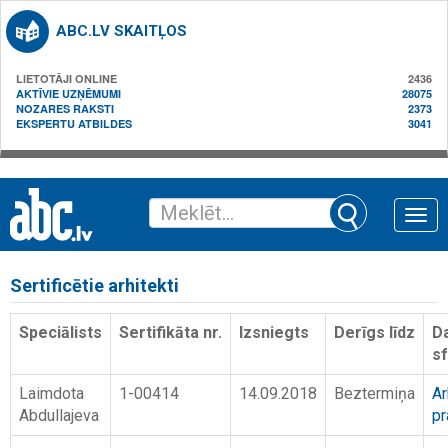
ABC.LV SKAITĻOS
LIETOTĀJI ONLINE
2436
AKTĪVIE UZŅĒMUMI
28075
NOZARES RAKSTI
2373
EKSPERTU ATBILDES
3041
Toggle
naviga
Sertificētie arhitekti
Speciālists
Sertifikāta nr.
Izsniegts
Derīgs līdz
D
s
Laimdota
1-00414
14.09.2018
Beztermiņa
Ar
Abdullajeva
pr