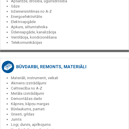
Apsardze, drošība, ugunsdrošība
Gāze
Inženiersistēmas no A-Z
Energoefektivitāte
Elektroapgāde
Apkure, siltumtehnika
Ūdensapgāde, kanalizācija
Ventilācija, kondicionēšana
Telekomunikācijas
BŪVDARBI, REMONTS, MATERIĀLI
Materiāli, instrumenti, veikali
Akmens izstrādājumi
Celtniecība no A-Z
Metāla izstrādājumi
Demontāžas darbi
Kāpnes, kāpņu margas
Būvlaukums, pamati
Griesti, grīdas
Jumts
Logi, durvis, aprīkojums