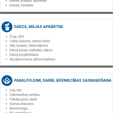
Kamīni, krāsnis, skursteņi
Sienas, fasādes
DĀRZS, MĀJAS APKĀRTNE
Žogi, vārti
Celiņi, laukumi, zemes darbi
Dīķi, baseini, ūdenstilpnes
Dārza būves, mēbeles, dekori
Dārza projektēšana
Apzaļumošana, dārza kopšana
PAKALPOJUMI, DARBI, BŪVNIECĪBAS SASKAŅOŠANA
Ceļi, tilti
Celtniecības tehnika
Pakalpojumi, darbi
Zemes dienests
Monitorings
3D uzmērīšana