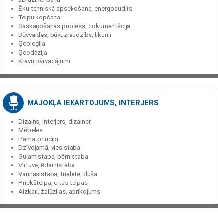
Ēku tehniskā apsekošana, energoaudits
Telpu kopšana
Saskaņošanas process, dokumentācija
Būvvaldes, būvuzraudzība, likumi
Ģeoloģija
Ģeodēzija
Kravu pārvadājumi
MĀJOKĻA IEKĀRTOJUMS, INTERJERS
Dizains, interjers, dizaineri
Mēbeles
Pamatprincipi
Dzīvojamā, viesistaba
Guļamistaba, bērnistaba
Virtuve, ēdamistaba
Vannasistaba, tualete, duša
Priekštelpa, citas telpas
Aizkari, žalūzijas, aprīkojums