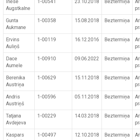
Inese
1-00541
23.10.2018
Beztermiņa
Ar
Augstkalne
pr
Gunta
1-00358
15.08.2018
Beztermiņa
Ar
Aukmane
pr
Ervins
1-00119
16.12.2016
Beztermiņa
Ar
Auliņš
pr
Dace
1-00910
09.06.2022
Beztermiņa
Ar
Aumele
pr
Berenika
1-00629
15.11.2018
Beztermiņa
Ar
Austriņa
pr
Andris
1-00596
05.11.2018
Beztermiņa
Ar
Austriņš
pr
Tatjana
1-00229
14.03.2018
Beztermiņa
Ar
Avdejeva
pr
Kaspars
1-00497
12.10.2018
Beztermiņa
Ar