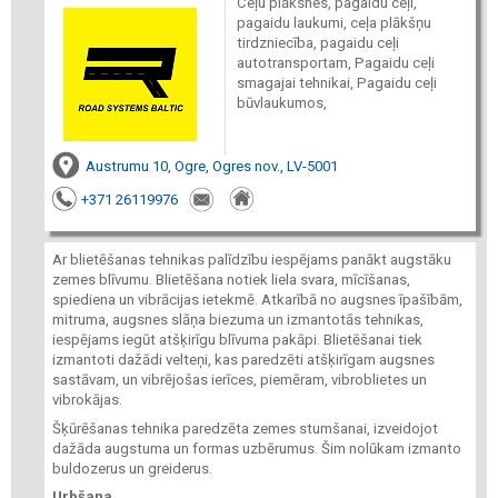
Ceļu plāksnes, pagaidu ceļi,
pagaidu laukumi, ceļa plākšņu
tirdzniecība, pagaidu ceļi
autotransportam, Pagaidu ceļi
smagajai tehnikai, Pagaidu ceļi
būvlaukumos,
Austrumu 10, Ogre, Ogres nov., LV-5001
+371 26119976
Ar blietēšanas tehnikas palīdzību iespējams panākt augstāku
zemes blīvumu. Blietēšana notiek liela svara, mīcīšanas,
spiediena un vibrācijas ietekmē. Atkarībā no augsnes īpašībām,
mitruma, augsnes slāņa biezuma un izmantotās tehnikas,
iespējams iegūt atšķirīgu blīvuma pakāpi. Blietēšanai tiek
izmantoti dažādi velteņi, kas paredzēti atšķirīgam augsnes
sastāvam, un vibrējošas ierīces, piemēram, vibroblietes un
vibrokājas.
Šķūrēšanas tehnika paredzēta zemes stumšanai, izveidojot
dažāda augstuma un formas uzbērumus. Šim nolūkam izmanto
buldozerus un greiderus.
Urbšana