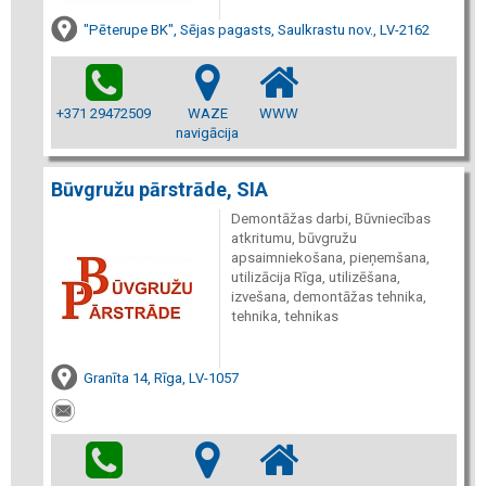
"Pēterupe BK", Sējas pagasts, Saulkrastu nov., LV-2162
+371 29472509
WAZE
WWW
navigācija
Būvgružu pārstrāde, SIA
Demontāžas darbi, Būvniecības
atkritumu, būvgružu
apsaimniekošana, pieņemšana,
utilizācija Rīga, utilizēšana,
izvešana, demontāžas tehnika,
tehnika, tehnikas
Granīta 14, Rīga, LV-1057