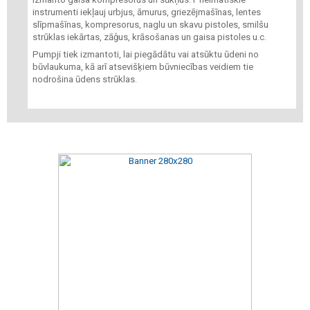
instrumenti iekļauj urbjus, āmurus, griezējmašīnas, lentes
slīpmašīnas, kompresorus, naglu un skavu pistoles, smilšu
strūklas iekārtas, zāģus, krāsošanas un gaisa pistoles u.c.
Pumpji tiek izmantoti, lai piegādātu vai atsūktu ūdeni no
būvlaukuma, kā arī atsevišķiem būvniecības veidiem tie
nodrošina ūdens strūklas.