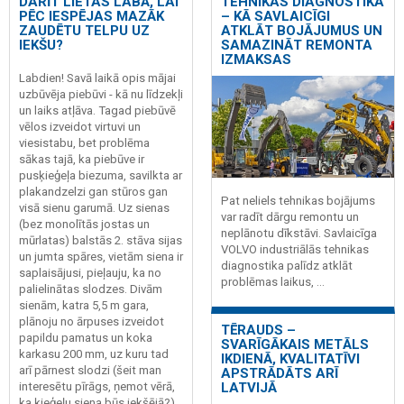
DARĪT LIETAS LABĀ, LAI
TEHNIKAS DIAGNOSTIKA
PĒC IESPĒJAS MAZĀK
– KĀ SAVLAICĪGI
ZAUDĒTU TELPU UZ
ATKLĀT BOJĀJUMUS UN
IEKŠU?
SAMAZINĀT REMONTA
IZMAKSAS
Labdien! Savā laikā opis mājai
uzbūvēja piebūvi - kā nu līdzekļi
un laiks atļāva. Tagad piebūvē
vēlos izveidot virtuvi un
viesistabu, bet problēma
sākas tajā, ka piebūve ir
pusķieģeļa biezuma, savilkta ar
plakandzelzi gan stūros gan
Pat neliels tehnikas bojājums
visā sienu garumā. Uz sienas
var radīt dārgu remontu un
(bez monolītās jostas un
neplānotu dīkstāvi. Savlaicīga
mūrlatas) balstās 2. stāva sijas
VOLVO industriālās tehnikas
un jumta spāres, vietām siena ir
diagnostika palīdz atklāt
saplaisājusi, pieļauju, ka no
problēmas laikus, ...
palielinātas slodzes. Divām
sienām, katra 5,5 m gara,
plānoju no ārpuses izveidot
TĒRAUDS –
papildu pamatus un koka
SVARĪGĀKAIS METĀLS
karkasu 200 mm, uz kuru tad
IKDIENĀ, KVALITATĪVI
arī pārnest slodzi (šeit man
APSTRĀDĀTS ARĪ
interesētu pīrāgs, ņemot vērā,
LATVIJĀ
ka ķieģeļu siena būs iekšējā?).