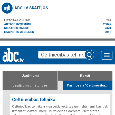
ABC.LV SKAITĻOS
LIETOTĀJI ONLINE
225
AKTĪVIE UZŅĒMUMI
28075
NOZARES RAKSTI
2373
EKSPERTU ATBILDES
3041
Toggle
naviga
Uzņēmumi
Raksti
Jautājumi un atbildes
Par nozari "Celtniecības tehnika"
Celtniecības tehnika
Celtniecības tehnika ir visa veida iekārtas un mehānismi, kas tiek
izmantoti dažādu mērķu būvniecības darbiem. Piemērotas