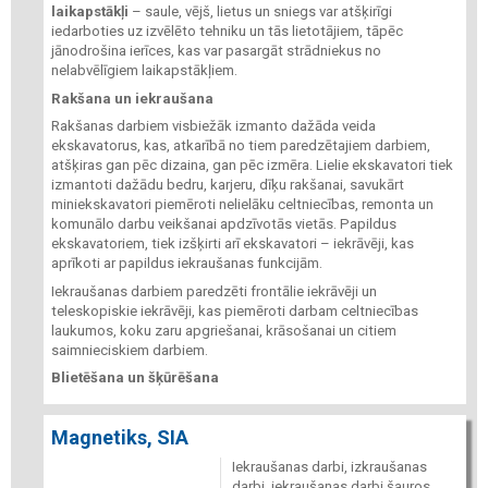
laikapstākļi
– saule, vējš, lietus un sniegs var atšķirīgi
iedarboties uz izvēlēto tehniku un tās lietotājiem, tāpēc
jānodrošina ierīces, kas var pasargāt strādniekus no
nelabvēlīgiem laikapstākļiem.
Rakšana un iekraušana
Rakšanas darbiem visbiežāk izmanto dažāda veida
ekskavatorus, kas, atkarībā no tiem paredzētajiem darbiem,
atšķiras gan pēc dizaina, gan pēc izmēra. Lielie ekskavatori tiek
izmantoti dažādu bedru, karjeru, dīķu rakšanai, savukārt
miniekskavatori piemēroti nelielāku celtniecības, remonta un
komunālo darbu veikšanai apdzīvotās vietās. Papildus
ekskavatoriem, tiek izšķirti arī ekskavatori – iekrāvēji, kas
aprīkoti ar papildus iekraušanas funkcijām.
Iekraušanas darbiem paredzēti frontālie iekrāvēji un
teleskopiskie iekrāvēji, kas piemēroti darbam celtniecības
laukumos, koku zaru apgriešanai, krāsošanai un citiem
saimnieciskiem darbiem.
Blietēšana un šķūrēšana
Magnetiks, SIA
Iekraušanas darbi, izkraušanas
darbi, iekraušanas darbi šauros