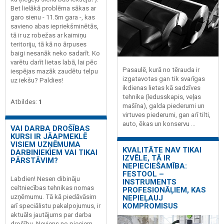
Bet lielākā problēma sākas ar
garo sienu - 11.5m gara -, kas
savieno abas iepriekšminētās,
tā ir uz robežas ar kaimiņu
teritoriju, tā kā no ārpuses
baigi nesanāk neko sadarīt. Ko
varētu darīt lietas labā, lai pēc
Pasaulē, kurā no tērauda ir
iespējas mazāk zaudētu telpu
izgatavotas gan tik svarīgas
uz iekšu? Paldies!
ikdienas lietas kā sadzīves
tehnika (ledusskapis, veļas
Atbildes:
1
mašīna), galda piederumi un
virtuves piederumi, gan arī tilti,
auto, ēkas un konservu ...
VAI DARBA DROŠĪBAS
KURSI IR JĀAPMEKLĒ
VISIEM UZŅĒMUMA
KVALITĀTE NAV TIKAI
DARBINIEKIEM VAI TIKAI
IZVĒLE, TĀ IR
PĀRSTĀVIM?
NEPIECIEŠAMĪBA:
FESTOOL –
Labdien! Nesen dibināju
INSTRUMENTS
celtniecības tehnikas nomas
PROFESIONĀĻIEM, KAS
uzņēmumu. Tā kā piedāvāsim
NEPIEĻAUJ
KOMPROMISUS
arī speciālistu pakalpojumus, ir
aktuāls jautājums par darba
drošību. Neviens no pieciem