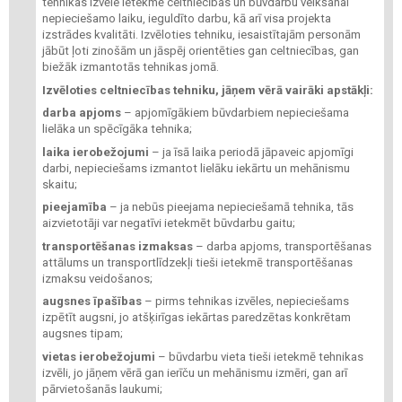
tehnikas izvēle ietekmē celtniecības un būvdarbu veikšanai
nepieciešamo laiku, ieguldīto darbu, kā arī visa projekta
izstrādes kvalitāti. Izvēloties tehniku, iesaistītajām personām
jābūt ļoti zinošām un jāspēj orientēties gan celtniecības, gan
biežāk izmantotās tehnikas jomā.
Izvēloties celtniecības tehniku, jāņem vērā vairāki apstākļi:
darba apjoms
– apjomīgākiem būvdarbiem nepieciešama
lielāka un spēcīgāka tehnika;
laika ierobežojumi
– ja īsā laika periodā jāpaveic apjomīgi
darbi, nepieciešams izmantot lielāku iekārtu un mehānismu
skaitu;
pieejamība
– ja nebūs pieejama nepieciešamā tehnika, tās
aizvietotāji var negatīvi ietekmēt būvdarbu gaitu;
transportēšanas izmaksas
– darba apjoms, transportēšanas
attālums un transportlīdzekļi tieši ietekmē transportēšanas
izmaksu veidošanos;
augsnes īpašības
– pirms tehnikas izvēles, nepieciešams
izpētīt augsni, jo atšķirīgas iekārtas paredzētas konkrētam
augsnes tipam;
vietas ierobežojumi
– būvdarbu vieta tieši ietekmē tehnikas
izvēli, jo jāņem vērā gan ierīču un mehānismu izmēri, gan arī
pārvietošanās laukumi;