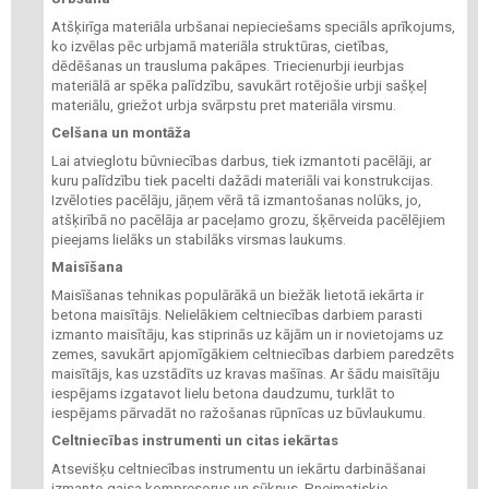
Atšķirīga materiāla urbšanai nepieciešams speciāls aprīkojums,
ko izvēlas pēc urbjamā materiāla struktūras, cietības,
dēdēšanas un trausluma pakāpes. Triecienurbji ieurbjas
materiālā ar spēka palīdzību, savukārt rotējošie urbji sašķeļ
materiālu, griežot urbja svārpstu pret materiāla virsmu.
Celšana un montāža
Lai atvieglotu būvniecības darbus, tiek izmantoti pacēlāji, ar
kuru palīdzību tiek pacelti dažādi materiāli vai konstrukcijas.
Izvēloties pacēlāju, jāņem vērā tā izmantošanas nolūks, jo,
atšķirībā no pacēlāja ar paceļamo grozu, šķērveida pacēlējiem
pieejams lielāks un stabilāks virsmas laukums.
Maisīšana
Maisīšanas tehnikas populārākā un biežāk lietotā iekārta ir
betona maisītājs. Nelielākiem celtniecības darbiem parasti
izmanto maisītāju, kas stiprinās uz kājām un ir novietojams uz
zemes, savukārt apjomīgākiem celtniecības darbiem paredzēts
maisītājs, kas uzstādīts uz kravas mašīnas. Ar šādu maisītāju
iespējams izgatavot lielu betona daudzumu, turklāt to
iespējams pārvadāt no ražošanas rūpnīcas uz būvlaukumu.
Celtniecības instrumenti un citas iekārtas
Atsevišķu celtniecības instrumentu un iekārtu darbināšanai
izmanto gaisa kompresorus un sūkņus. Pneimatiskie