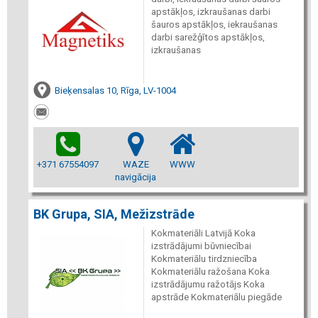
apstākļos, izkraušanas darbi
šauros apstākļos, iekraušanas
darbi sarežģītos apstākļos,
izkraušanas
Bieķensalas 10, Rīga, LV-1004
+371 67554097
WAZE
WWW
navigācija
BK Grupa, SIA, Mežizstrāde
Kokmateriāli Latvijā Koka
izstrādājumi būvniecībai
Kokmateriālu tirdzniecība
Kokmateriālu ražošana Koka
izstrādājumu ražotājs Koka
apstrāde Kokmateriālu piegāde