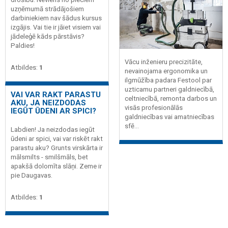
uzņēmumā strādājošiem
darbiniekiem nav šādus kursus
izgājis. Vai tie ir jāiet visiem vai
jādeleģē kāds pārstāvis?
Paldies!
Vācu inženieru precizitāte,
Atbildes:
1
nevainojama ergonomika un
ilgmūžība padara Festool par
uzticamu partneri galdniecībā,
VAI VAR RAKT PARASTU
celtniecībā, remonta darbos un
AKU, JA NEIZDODAS
visās profesionālās
IEGŪT ŪDENI AR SPICI?
galdniecības vai amatniecības
sfē...
Labdien! Ja neizdodas iegūt
ūdeni ar spici, vai var riskēt rakt
parastu aku? Grunts virskārta ir
mālsmilts - smilšmāls, bet
apakšā dolomīta slāņi. Zeme ir
pie Daugavas.
Atbildes:
1