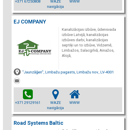
+371 67250808
WAZE
WWW
navigācija
EJ COMPANY
Kanalizācijas izbūve, ūdensvada
izbūve Latvijā, kanalizācijas
izbūves darbi, kanalizācijas
septiķi un to izbūve, Vidzemē,
Limbažos, Salacgrīvā, Ainažos,
Alojā,
"Jaunzāģeri", Limbažu pagasts, Limbažu nov., LV-4001
+371 29129161
WAZE
WWW
navigācija
Road Systems Baltic