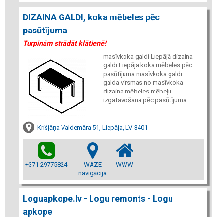
DIZAINA GALDI, koka mēbeles pēc
pasūtījuma
Turpinām strādāt klātienē!
masīvkoka galdi Liepājā dizaina
galdi Liepāja koka mēbeles pēc
pasūtījuma masīvkoka galdi
galda virsmas no masīvkoka
dizaina mēbeles mēbeļu
izgatavošana pēc pasūtījuma
Krišjāņa Valdemāra 51, Liepāja, LV-3401
+371 29775824
WAZE
WWW
navigācija
Loguapkope.lv - Logu remonts - Logu
apkope