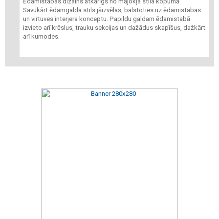
Ēdamistabas dizains atkarīgs no mājokļa stila kopumā.
Savukārt ēdamgalda stils jāizvēlas, balstoties uz ēdamistabas
un virtuves interjera konceptu. Papildu galdam ēdamistabā
izvieto arī krēslus, trauku sekcijas un dažādus skapīšus, dažkārt
arī kumodes.