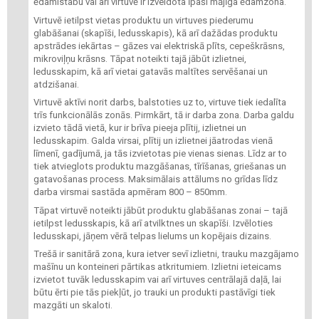
ēdamistabu vai arī virtuvē ir izveidota īpaši mājīga ēdamzona.
Virtuvē ietilpst vietas produktu un virtuves piederumu
glabāšanai (skapīši, ledusskapis), kā arī dažādas produktu
apstrādes iekārtas – gāzes vai elektriskā plīts, cepeškrāsns,
mikroviļņu krāsns. Tāpat noteikti tajā jābūt izlietnei,
ledusskapim, kā arī vietai gatavās maltītes servēšanai un
atdzišanai.
Virtuvē aktīvi norit darbs, balstoties uz to, virtuve tiek iedalīta
trīs funkcionālās zonās. Pirmkārt, tā ir darba zona. Darba galdu
izvieto tādā vietā, kur ir brīva pieeja plītij, izlietnei un
ledusskapim. Galda virsai, plītij un izlietnei jāatrodas vienā
līmenī, gadījumā, ja tās izvietotas pie vienas sienas. Līdz ar to
tiek atvieglots produktu mazgāšanas, tīrīšanas, griešanas un
gatavošanas process. Maksimālais attālums no grīdas līdz
darba virsmai sastāda apmēram 800 – 850mm.
Tāpat virtuvē noteikti jābūt produktu glabāšanas zonai – tajā
ietilpst ledusskapis, kā arī atvilktnes un skapīši. Izvēloties
ledusskapi, jāņem vērā telpas lielums un kopējais dizains.
Trešā ir sanitārā zona, kura ietver sevī izlietni, trauku mazgājamo
mašīnu un konteineri pārtikas atkritumiem. Izlietni ieteicams
izvietot tuvāk ledusskapim vai arī virtuves centrālajā daļā, lai
būtu ērti pie tās piekļūt, jo trauki un produkti pastāvīgi tiek
mazgāti un skaloti.