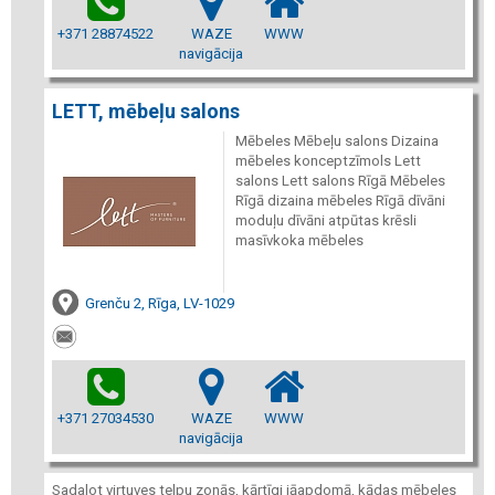
+371 28874522
WAZE
WWW
navigācija
LETT, mēbeļu salons
Mēbeles Mēbeļu salons Dizaina
mēbeles konceptzīmols Lett
salons Lett salons Rīgā Mēbeles
Rīgā dizaina mēbeles Rīgā dīvāni
moduļu dīvāni atpūtas krēsli
masīvkoka mēbeles
Grenču 2, Rīga, LV-1029
+371 27034530
WAZE
WWW
navigācija
Sadalot virtuves telpu zonās, kārtīgi jāapdomā, kādas mēbeles