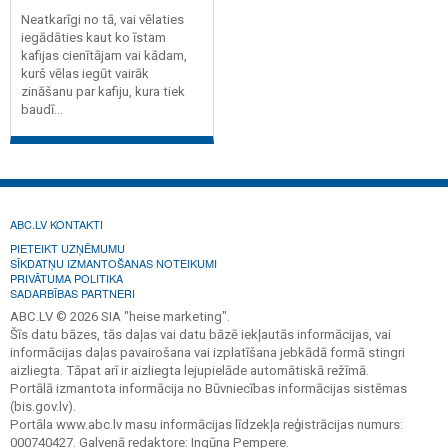
Neatkarīgi no tā, vai vēlaties
iegādāties kaut ko īstam
kafijas cienītājam vai kādam,
kurš vēlas iegūt vairāk
zināšanu par kafiju, kura tiek
baudī...
ABC.LV KONTAKTI
PIETEIKT UZŅĒMUMU
SĪKDATŅU IZMANTOŠANAS NOTEIKUMI
PRIVĀTUMA POLITIKA
SADARBĪBAS PARTNERI
ABC.LV © 2026 SIA "heise marketing".
Šīs datu bāzes, tās daļas vai datu bāzē iekļautās informācijas, vai
informācijas daļas pavairošana vai izplatīšana jebkādā formā stingri
aizliegta. Tāpat arī ir aizliegta lejupielāde automātiskā režīmā.
Portālā izmantota informācija no Būvniecības informācijas sistēmas
(bis.gov.lv).
Portāla www.abc.lv masu informācijas līdzekļa reģistrācijas numurs:
000740427. Galvenā redaktore: Ingūna Pempere.