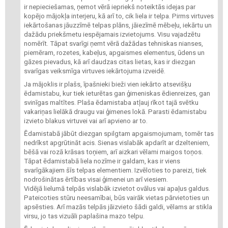
ir nepieciešamas, ņemot vērā iepriekš noteiktās idejas par
kopējo mājokļa interjeru, kā arī to, cik liela ir telpa. Pirms virtuves
iekārtošanas jāuzzīmē telpas plāns, jāiezīmē mēbeļu, iekārtu un
dažādu priekšmetu iespējamais izvietojums. Visu vajadzētu
nomērīt. Tāpat svarīgi ņemt vērā dažādas tehniskas nianses,
piemēram, rozetes, kabeļus, apgaismes elementus, ūdens un
gāzes pievadus, kā arī daudzas citas lietas, kas ir diezgan
svarīgas veiksmīga virtuves iekārtojuma izveidē.
Ja mājoklis ir plašs, īpašnieki bieži vien iekārto atsevišķu
ēdamistabu, kur tiek ieturētas gan ģimeniskas ēdienreizes, gan
svinīgas maltītes. Plaša ēdamistaba atļauj rīkot tajā svētku
vakariņas lielākā draugu vai ģimenes lokā. Parasti ēdamistabu
izvieto blakus virtuvei vai arī apvieno ar to.
Ēdamistabā jābūt diezgan spilgtam apgaismojumam, tomēr tas
nedrīkst apgrūtināt acis. Sienas vislabāk apdarīt ar dzelteniem,
bēšā vai rozā krāsas toņiem, arī aizkari vēlami maigos toņos.
Tāpat ēdamistabā liela nozīme ir galdam, kas ir viens
svarīgākajiem šīs telpas elementiem. Izvēloties to pareizi, tiek
nodrošinātas ērtības visai ģimenei un arī viesiem.
Vidējā lielumā telpās vislabāk izvietot ovālus vai apaļus galdus.
Pateicoties stūru neesamībai, būs vairāk vietas pārvietoties un
apsēsties. Arī mazās telpās jāizvieto šādi galdi, vēlams ar stikla
virsu, jo tas vizuāli paplašina mazo telpu.