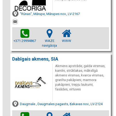
"Rūnas", Mārupe, Mārupes nov., LV-2167
+371 29994867
WAZE
WWW
navigācija
Dabīgais akmens, SIA
Akmens apstrāde, galda virsmas,
kamīni, strūklakas, mākslīgā
akmens virsmas, kvarca virsmas,
granīta pakāpieni, marmora
pakāpieni, trepju laukumi,
fasādes, virtuves
Daugmale , Daugmales pagasts, Ķekavas nov., LV-2124