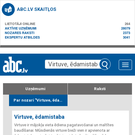
ABC.LV SKAITĻOS
LIETOTĀJI ONLINE
264
AKTĪVIE UZŅĒMUMI
28079
NOZARES RAKSTI
2373
EKSPERTU ATBILDES
3041
Toggle
naviga
Uzņēmumi
Raksti
Par nozari "Virtuve, ēdamistaba"
Virtuve, ēdamistaba
Virtuve ir mājokļa vieta ēdiena pagatavošanai un maltītes
baudīšanai. Mūsdienās virtuve bieži vien ir apvienota ar