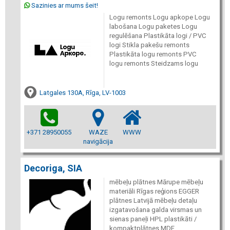
Sazinies ar mums šeit!
Logu remonts Logu apkope Logu
labošana Logu paketes Logu
regulēšana Plastikāta logi / PVC
logi Stikla pakešu remonts
Plastikāta logu remonts PVC
logu remonts Steidzams logu
Latgales 130A, Rīga, LV-1003
+371 28950055
WAZE
WWW
navigācija
Decoriga, SIA
mēbeļu plātnes Mārupe mēbeļu
materiāli Rīgas reģions EGGER
plātnes Latvijā mēbeļu detaļu
izgatavošana galda virsmas un
sienas paneļi HPL plastikāti /
kompaktplātnes MDF