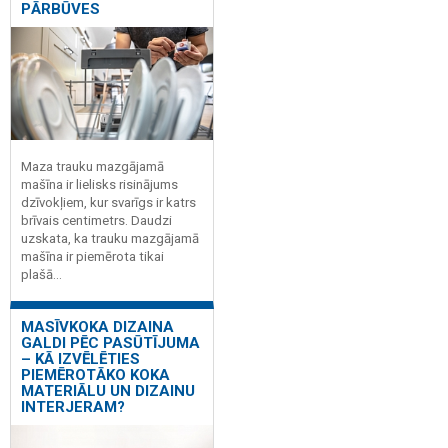
PĀRBŪVES
Maza trauku mazgājamā
mašīna ir lielisks risinājums
dzīvokļiem, kur svarīgs ir katrs
brīvais centimetrs. Daudzi
uzskata, ka trauku mazgājamā
mašīna ir piemērota tikai
plašā...
MASĪVKOKA DIZAINA
GALDI PĒC PASŪTĪJUMA
– KĀ IZVĒLĒTIES
PIEMĒROTĀKO KOKA
MATERIĀLU UN DIZAINU
INTERJERAM?