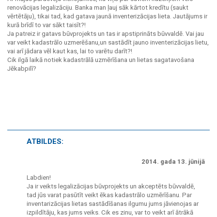
renovācijas legalizāciju. Banka man ļauj sāk kārtot kredītu (saukt
vērtētāju), tikai tad, kad gatava jaunā inventerizācijas lieta. Jautājums ir
kurā brīdī to var sākt taisīt?!
Ja patreiz ir gatavs būvprojekts un tas ir apstiprināts būvvaldē. Vai jau
var veikt kadastrālo uzmerēšanu,un sastādīt jauno inventerizācijas lietu,
vai arī jādara vēl kaut kas, lai to varētu darīt?!
Cik ilgā laikā notiek kadastrālā uzmērīšana un lietas sagatavošana
Jēkabpilī?
ATBILDES:
2014. gada 13. jūnijā
Labdien!
Ja ir veikts legalizācijas būvprojekts un akceptēts būvvaldē,
tad jūs varat pasūtīt veikt ēkas kadastrālo uzmērīšanu. Par
inventarizācijas lietas sastādīšanas ilgumu jums jāvienojas ar
izpildītāju, kas jums veiks. Cik es zinu, var to veikt arī ātrākā