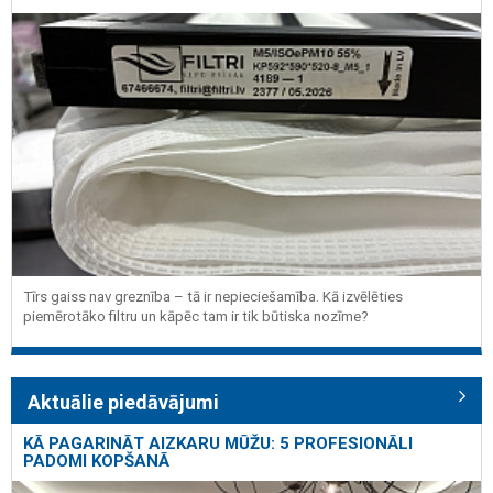
Tīrs gaiss nav greznība – tā ir nepieciešamība. Kā izvēlēties
piemērotāko filtru un kāpēc tam ir tik būtiska nozīme?
Aktuālie piedāvājumi
KĀ PAGARINĀT AIZKARU MŪŽU: 5 PROFESIONĀLI
PADOMI KOPŠANĀ