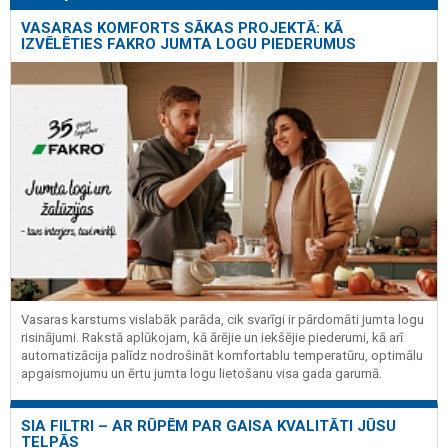
VASARAS KOMFORTS SĀKAS PROJEKTĀ: KĀ
IZVĒLĒTIES FAKRO JUMTA LOGU PIEDERUMUS
Vasaras karstums vislabāk parāda, cik svarīgi ir pārdomāti jumta logu
risinājumi. Rakstā aplūkojam, kā ārējie un iekšējie piederumi, kā arī
automatizācija palīdz nodrošināt komfortablu temperatūru, optimālu
apgaismojumu un ērtu jumta logu lietošanu visa gada garumā.
SIA FILTRI – AR RŪPĒM PAR GAISA KVALITĀTI JŪSU
TELPĀS