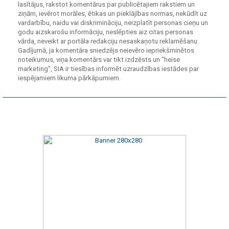
lasītājus, rakstot komentārus par publicētajiem rakstiem un
ziņām, ievērot morāles, ētikas un pieklājības normas, nekūdīt uz
vardarbību, naidu vai diskrimināciju, neizplatīt personas cieņu un
godu aizskarošu informāciju, neslēpties aiz citas personas
vārda, neveikt ar portāla redakciju nesaskaņotu reklamēšanu.
Gadījumā, ja komentāra sniedzējs neievēro iepriekšminētos
noteikumus, viņa komentārs var tikt izdzēsts un "heise
marketing", SIA ir tiesības informēt uzraudzības iestādes par
iespējamiem likuma pārkāpumiem.