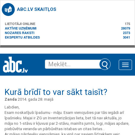
ABC.LV SKAITĻOS
LIETOTĀJI ONLINE
175
AKTĪVIE UZŅĒMUMI
28079
NOZARES RAKSTI
2373
EKSPERTU ATBILDES
3041
Toggle
naviga
Kurā brīdī to var sākt taisīt?
Zanda
2014. gada 28. maijā
Labdien,
Esam noskatījuši īpašumu - māju. Esam vienojušies par tās iegādi arī
īpašnieku. Majai ir ZG un Inventerizācijas lieta, bet tā nav aktuāla, jo
māja no 1-stāvu ir kļuvusi par 2-stāvu, mainīts jumts, logi, mājas apdare,
piebūvēta veranda un pārbūvētas istabas un citas lietas...
Ar mājas pārdevēju vienojāmies, ka viņš par saviem līdzekļiem veic