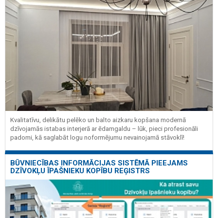
Kvalitatīvu, delikātu pelēko un balto aizkaru kopšana modernā
dzīvojamās istabas interjerā ar ēdamgaldu – lūk, pieci profesionāli
padomi, kā saglabāt logu noformējumu nevainojamā stāvoklī!
BŪVNIECĪBAS INFORMĀCIJAS SISTĒMĀ PIEEJAMS
DZĪVOKĻU ĪPAŠNIEKU KOPĪBU REĢISTRS