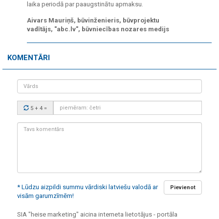
laika periodā par paaugstinātu apmaksu.
Aivars Mauriņš, būvinženieris, būvprojektu
vadītājs, "abc.lv", būvniecības nozares medijs
KOMENTĀRI
Vārds
Drošības
5 + 4
=
kods:
Tavs
komentārs:
* Lūdzu aizpildi summu vārdiski latviešu valodā ar
Pievienot
visām garumzīmēm!
SIA "heise marketing" aicina interneta lietotājus - portāla