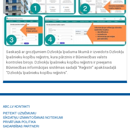
Saskaņā ar grozījumiem Dzīvokļa īpašuma likumā ir izveidots Dzīvokļu
īpašnieku kopību reģistrs, kura pārzinis ir Būvniecības valsts
kontroles birojs. Dzīvokļu īpašnieku kopību reģistrs ir pieejams
Būvniecības informācijas sistēmas sadaļā “Reģistri” apakšsadaļā
“Dzīvokļu īpašnieku kopību reģistrs”.
ABC.LV KONTAKTI
PIETEIKT UZŅĒMUMU
SĪKDATŅU IZMANTOŠANAS NOTEIKUMI
PRIVĀTUMA POLITIKA
SADARBĪBAS PARTNERI