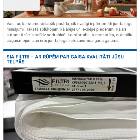
Vasaras karstums vislabāk parāda, cik svarīgi ir pārdomāti jumta logu
risinājumi. Rakstā aplūkojam, kā ārējie un iekšējie piederumi, kā arī
automatizācija palīdz nodrošināt komfortablu temperatūru, optimālu
apgaismojumu un ērtu jumta logu lietošanu visa gada garumā.
SIA FILTRI – AR RŪPĒM PAR GAISA KVALITĀTI JŪSU
TELPĀS