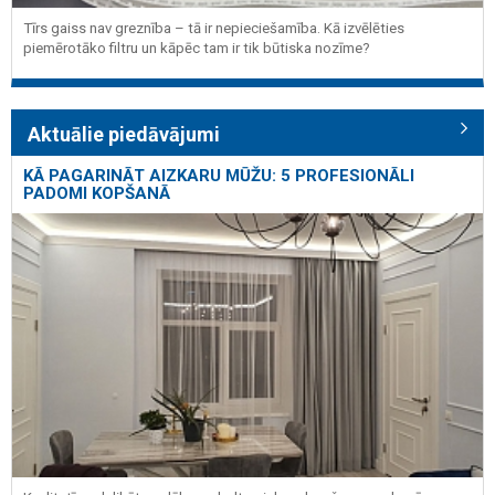
Tīrs gaiss nav greznība – tā ir nepieciešamība. Kā izvēlēties
piemērotāko filtru un kāpēc tam ir tik būtiska nozīme?
Aktuālie piedāvājumi
KĀ PAGARINĀT AIZKARU MŪŽU: 5 PROFESIONĀLI
PADOMI KOPŠANĀ