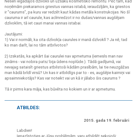
Nesen iegādājos dzīvokli un uzsāku kosmētisko remontu. Pēc tam, kad
noņēmām piekaramos griestus vannas istabā, ieraudzījām, ka griestos
ir "caurums", pa kuru var redzēt kaut kādas metāla konstrukcijas. No šī
cauruma ir arī caurule, kas acīmredzot ir no dušas/vannas augšējam
dzīvoklim, tā iet cauri manai vannas istabai.
Jautājumi:
1) Vai ir normāli, ka cita dzīvokļa caurules ir manā dzīvoklī ? Ja nē, tad
ko man darīt, lai no tām atbrīvotos?
2) Izskatās, ka apkārt šai caurulei nav apmetuma (iemesls man nav
zināms - vai nobira pats/ bija ūdens noplūde.). Tādā gadījumā, vai
nevajag sataisīt griestus atbilstoši kādām prasībām, lai tie neuzgāžas
man kādā brīdī virsū? Un kas ir atbildīgs par to - es, augšējie kaimiņi vai
apsaimniekotājs? Kas var noteikt vai un kā ir jālabo šis caurums ?
Tā ir pirms kara māja, kas būvēta no kokiem un ir ar apmetumu.
ATBILDES:
2015. gada 19. februāri
Labdien!
Iepazīstoties ar Jūsu problēmām, varu atbildēt sekojoši: