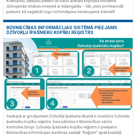
Kvalitatīvu, delikātu pelēko un balto aizkaru kopšana modernā
dzīvojamās istabas interjerā ar ēdamgaldu – lūk, pieci profesionāli
padomi, kā saglabāt logu noformējumu nevainojamā stāvoklī!
BŪVNIECĪBAS INFORMĀCIJAS SISTĒMĀ PIEEJAMS
DZĪVOKĻU ĪPAŠNIEKU KOPĪBU REĢISTRS
Saskaņā ar grozījumiem Dzīvokļa īpašuma likumā ir izveidots Dzīvokļu
īpašnieku kopību reģistrs, kura pārzinis ir Būvniecības valsts
kontroles birojs. Dzīvokļu īpašnieku kopību reģistrs ir pieejams
Būvniecības informācijas sistēmas sadaļā “Reģistri” apakšsadaļā