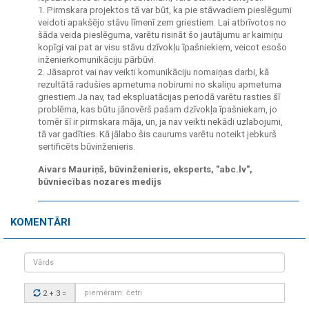
1. Pirmskara projektos tā var būt, ka pie stāvvadiem pieslēgumi
veidoti apakšējo stāvu līmenī zem griestiem. Lai atbrīvotos no
šāda veida pieslēguma, varētu risināt šo jautājumu ar kaimiņu
kopīgi vai pat ar visu stāvu dzīvokļu īpašniekiem, veicot esošo
inženierkomunikāciju pārbūvi.
2. Jāsaprot vai nav veikti komunikāciju nomaiņas darbi, kā
rezultātā radušies apmetuma nobirumi no skaliņu apmetuma
griestiem.Ja nav, tad ekspluatācijas periodā varētu rasties šī
problēma, kas būtu jānovērš pašam dzīvokļa īpašniekam, jo
tomēr šī ir pirmskara māja, un, ja nav veikti nekādi uzlabojumi,
tā var gadīties. Kā jālabo šis caurums varētu noteikt jebkurš
sertificēts būvinženieris.
Aivars Mauriņš, būvinženieris, eksperts, "abc.lv",
būvniecības nozares medijs
KOMENTĀRI
Vārds
Drošības
2 + 3
=
kods: