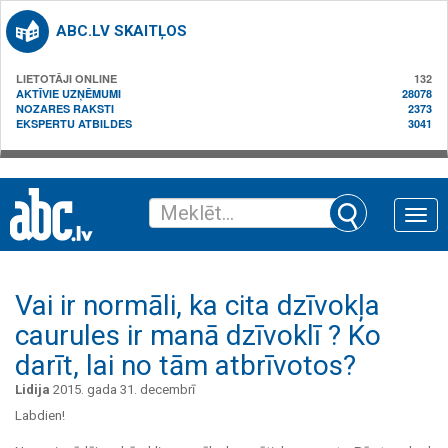
ABC.LV SKAITĻOS
LIETOTĀJI ONLINE
132
AKTĪVIE UZŅĒMUMI
28078
NOZARES RAKSTI
2373
EKSPERTU ATBILDES
3041
Toggle
naviga
Vai ir normāli, ka cita dzīvokļa
caurules ir manā dzīvoklī ? Ko
darīt, lai no tām atbrīvotos?
Lidija
2015. gada 31. decembrī
Labdien!