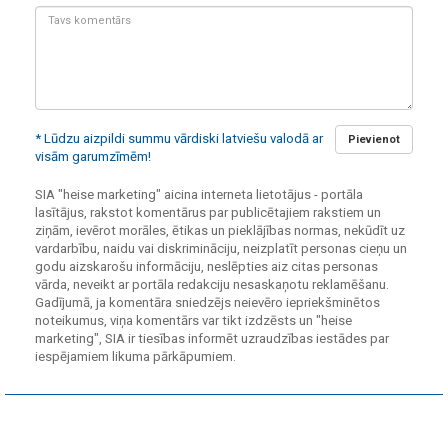
Tavs
komentārs:
* Lūdzu aizpildi summu vārdiski latviešu valodā ar
Pievienot
visām garumzīmēm!
SIA "heise marketing" aicina interneta lietotājus - portāla
lasītājus, rakstot komentārus par publicētajiem rakstiem un
ziņām, ievērot morāles, ētikas un pieklājības normas, nekūdīt uz
vardarbību, naidu vai diskrimināciju, neizplatīt personas cieņu un
godu aizskarošu informāciju, neslēpties aiz citas personas
vārda, neveikt ar portāla redakciju nesaskaņotu reklamēšanu.
Gadījumā, ja komentāra sniedzējs neievēro iepriekšminētos
noteikumus, viņa komentārs var tikt izdzēsts un "heise
marketing", SIA ir tiesības informēt uzraudzības iestādes par
iespējamiem likuma pārkāpumiem.