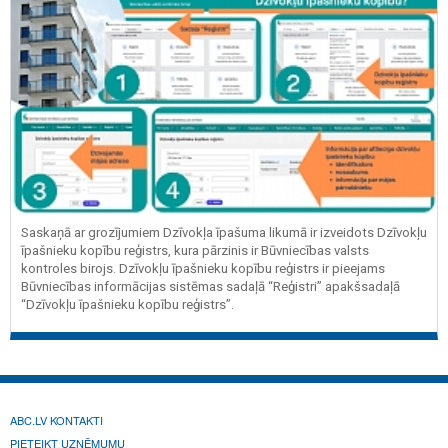
Saskaņā ar grozījumiem Dzīvokļa īpašuma likumā ir izveidots Dzīvokļu
īpašnieku kopību reģistrs, kura pārzinis ir Būvniecības valsts
kontroles birojs. Dzīvokļu īpašnieku kopību reģistrs ir pieejams
Būvniecības informācijas sistēmas sadaļā “Reģistri” apakšsadaļā
“Dzīvokļu īpašnieku kopību reģistrs”.
ABC.LV KONTAKTI
PIETEIKT UZŅĒMUMU