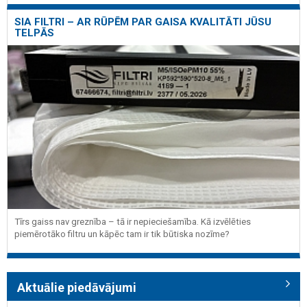
SIA FILTRI – AR RŪPĒM PAR GAISA KVALITĀTI JŪSU
TELPĀS
Tīrs gaiss nav greznība – tā ir nepieciešamība. Kā izvēlēties
piemērotāko filtru un kāpēc tam ir tik būtiska nozīme?
Aktuālie piedāvājumi