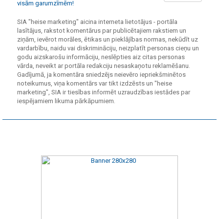
visām garumzīmēm!
SIA "heise marketing" aicina interneta lietotājus - portāla
lasītājus, rakstot komentārus par publicētajiem rakstiem un
ziņām, ievērot morāles, ētikas un pieklājības normas, nekūdīt uz
vardarbību, naidu vai diskrimināciju, neizplatīt personas cieņu un
godu aizskarošu informāciju, neslēpties aiz citas personas
vārda, neveikt ar portāla redakciju nesaskaņotu reklamēšanu.
Gadījumā, ja komentāra sniedzējs neievēro iepriekšminētos
noteikumus, viņa komentārs var tikt izdzēsts un "heise
marketing", SIA ir tiesības informēt uzraudzības iestādes par
iespējamiem likuma pārkāpumiem.