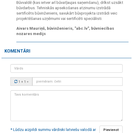
Būvvaldē (kas ietver arī būvatļaujas saņemšanu), drīkst uzsākt
būvdarbus. Tehniskās apsekošanas atzinumu izstrādā
sertificēts būvinženieris, savukārt būvprojekta izstrādi veic
projektēšanas uzņēmumi vai sertificēti speciālisti.
Aivars Mauriņš, būvinženieris, "abc.lv", būvniecības
nozares medijs
KOMENTĀRI
Vārds
Drošības
1 + 1
=
kods:
Tavs
komentārs:
* Lūdzu aizpildi summu vārdiski latviešu valodā ar
Pievienot