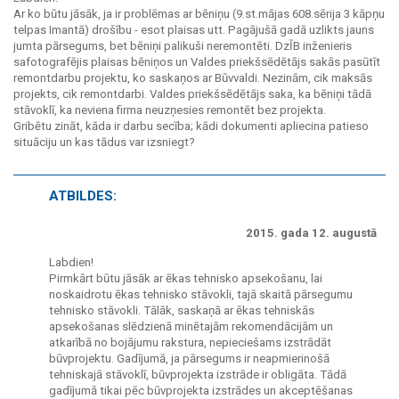
Ar ko būtu jāsāk, ja ir problēmas ar bēniņu (9.st.mājas 608.sērija 3 kāpņu
telpas Imantā) drošību - esot plaisas utt. Pagājušā gadā uzlikts jauns
jumta pārsegums, bet bēniņi palikuši neremontēti. DzĪB inženieris
safotografējis plaisas bēniņos un Valdes priekšsēdētājs sakās pasūtīt
remontdarbu projektu, ko saskaņos ar Būvvaldi. Nezinām, cik maksās
projekts, cik remontdarbi. Valdes priekšsēdētājs saka, ka bēniņi tādā
stāvoklī, ka neviena firma neuzņesies remontēt bez projekta.
Gribētu zināt, kāda ir darbu secība; kādi dokumenti apliecina patieso
situāciju un kas tādus var izsniegt?
ATBILDES:
2015. gada 12. augustā
Labdien!
Pirmkārt būtu jāsāk ar ēkas tehnisko apsekošanu, lai
noskaidrotu ēkas tehnisko stāvokli, tajā skaitā pārsegumu
tehnisko stāvokli. Tālāk, saskaņā ar ēkas tehniskās
apsekošanas slēdzienā minētajām rekomendācijām un
atkarībā no bojājumu rakstura, nepieciešams izstrādāt
būvprojektu. Gadījumā, ja pārsegums ir neapmierinošā
tehniskajā stāvoklī, būvprojekta izstrāde ir obligāta. Tādā
gadījumā tikai pēc būvprojekta izstrādes un akceptēšanas