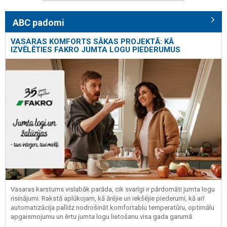
ABC padomi
VASARAS KOMFORTS SĀKAS PROJEKTĀ: KĀ
IZVĒLĒTIES FAKRO JUMTA LOGU PIEDERUMUS
Vasaras karstums vislabāk parāda, cik svarīgi ir pārdomāti jumta logu
risinājumi. Rakstā aplūkojam, kā ārējie un iekšējie piederumi, kā arī
automatizācija palīdz nodrošināt komfortablu temperatūru, optimālu
apgaismojumu un ērtu jumta logu lietošanu visa gada garumā.