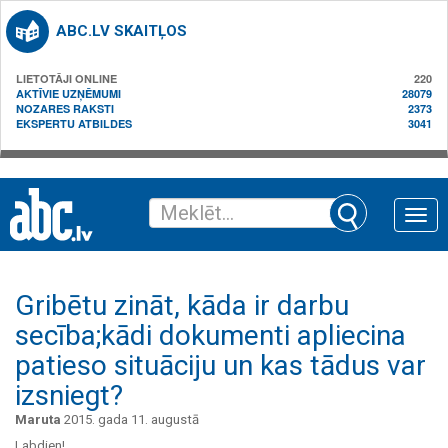
ABC.LV SKAITĻOS
LIETOTĀJI ONLINE
220
AKTĪVIE UZŅĒMUMI
28079
NOZARES RAKSTI
2373
EKSPERTU ATBILDES
3041
Toggle
naviga
Gribētu zināt, kāda ir darbu
secība;kādi dokumenti apliecina
patieso situāciju un kas tādus var
izsniegt?
Maruta
2015. gada 11. augustā
Labdien!