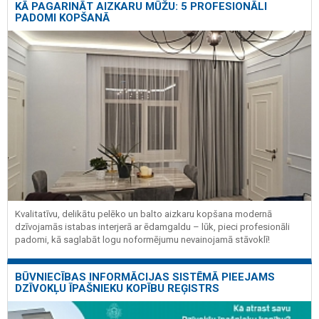
KĀ PAGARINĀT AIZKARU MŪŽU: 5 PROFESIONĀLI
PADOMI KOPŠANĀ
Kvalitatīvu, delikātu pelēko un balto aizkaru kopšana modernā
dzīvojamās istabas interjerā ar ēdamgaldu – lūk, pieci profesionāli
padomi, kā saglabāt logu noformējumu nevainojamā stāvoklī!
BŪVNIECĪBAS INFORMĀCIJAS SISTĒMĀ PIEEJAMS
DZĪVOKĻU ĪPAŠNIEKU KOPĪBU REĢISTRS