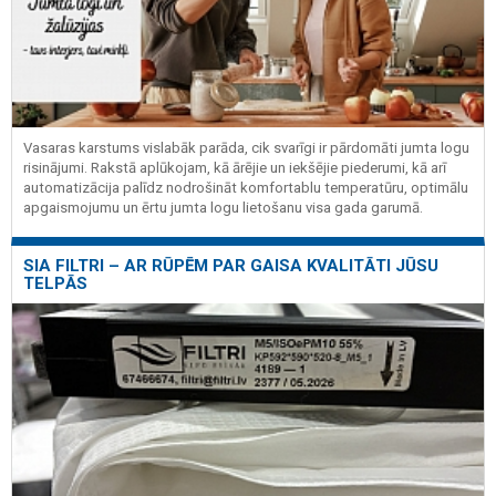
Vasaras karstums vislabāk parāda, cik svarīgi ir pārdomāti jumta logu
risinājumi. Rakstā aplūkojam, kā ārējie un iekšējie piederumi, kā arī
automatizācija palīdz nodrošināt komfortablu temperatūru, optimālu
apgaismojumu un ērtu jumta logu lietošanu visa gada garumā.
SIA FILTRI – AR RŪPĒM PAR GAISA KVALITĀTI JŪSU
TELPĀS