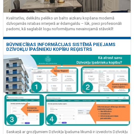
Kvalitatīvu, delikātu pelēko un balto aizkaru kopšana modernā
dzīvojamās istabas interjerā ar ēdamgaldu – lūk, pieci profesionāli
padomi, kā saglabāt logu noformējumu nevainojamā stāvoklī!
BŪVNIECĪBAS INFORMĀCIJAS SISTĒMĀ PIEEJAMS
DZĪVOKĻU ĪPAŠNIEKU KOPĪBU REĢISTRS
Saskaņā ar grozījumiem Dzīvokļa īpašuma likumā ir izveidots Dzīvokļu