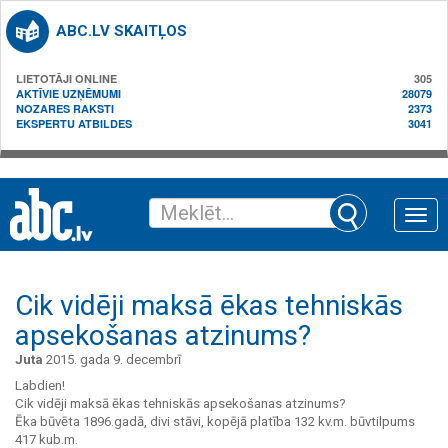
ABC.LV SKAITĻOS
LIETOTĀJI ONLINE
305
AKTĪVIE UZŅĒMUMI
28079
NOZARES RAKSTI
2373
EKSPERTU ATBILDES
3041
Toggle
naviga
Cik vidēji maksā ēkas tehniskās
apsekošanas atzinums?
Juta
2015. gada 9. decembrī
Labdien!
Cik vidēji maksā ēkas tehniskās apsekošanas atzinums?
Ēka būvēta 1896.gadā, divi stāvi, kopējā platība 132 kv.m. būvtilpums
417 kub.m.