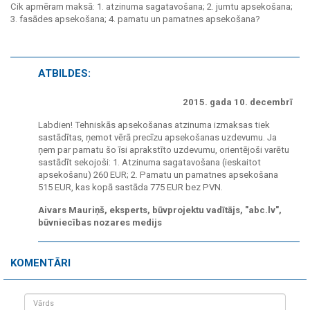
Cik apmēram maksā: 1. atzinuma sagatavošana; 2. jumtu apsekošana;
3. fasādes apsekošana; 4. pamatu un pamatnes apsekošana?
ATBILDES:
2015. gada 10. decembrī
Labdien! Tehniskās apsekošanas atzinuma izmaksas tiek
sastādītas, ņemot vērā precīzu apsekošanas uzdevumu. Ja
ņem par pamatu šo īsi aprakstīto uzdevumu, orientējoši varētu
sastādīt sekojoši: 1. Atzinuma sagatavošana (ieskaitot
apsekošanu) 260 EUR; 2. Pamatu un pamatnes apsekošana
515 EUR, kas kopā sastāda 775 EUR bez PVN.
Aivars Mauriņš, eksperts, būvprojektu vadītājs, "abc.lv",
būvniecības nozares medijs
KOMENTĀRI
Vārds