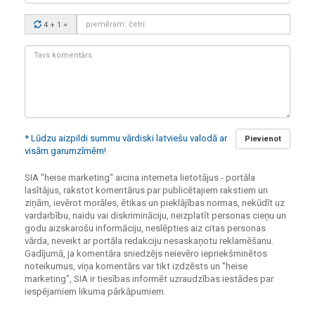
Drošības
4 + 1
=
kods:
Tavs
komentārs:
* Lūdzu aizpildi summu vārdiski latviešu valodā ar
Pievienot
visām garumzīmēm!
SIA "heise marketing" aicina interneta lietotājus - portāla
lasītājus, rakstot komentārus par publicētajiem rakstiem un
ziņām, ievērot morāles, ētikas un pieklājības normas, nekūdīt uz
vardarbību, naidu vai diskrimināciju, neizplatīt personas cieņu un
godu aizskarošu informāciju, neslēpties aiz citas personas
vārda, neveikt ar portāla redakciju nesaskaņotu reklamēšanu.
Gadījumā, ja komentāra sniedzējs neievēro iepriekšminētos
noteikumus, viņa komentārs var tikt izdzēsts un "heise
marketing", SIA ir tiesības informēt uzraudzības iestādes par
iespējamiem likuma pārkāpumiem.