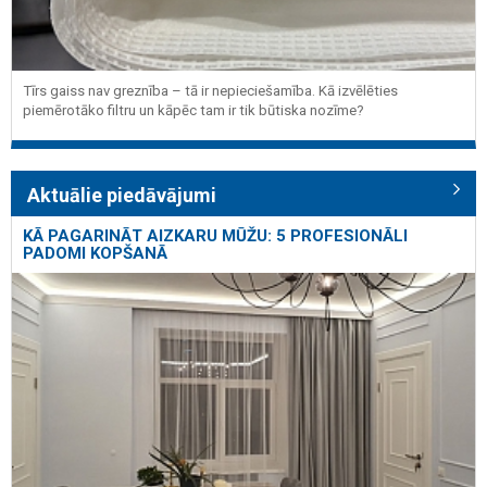
Tīrs gaiss nav greznība – tā ir nepieciešamība. Kā izvēlēties
piemērotāko filtru un kāpēc tam ir tik būtiska nozīme?
Aktuālie piedāvājumi
KĀ PAGARINĀT AIZKARU MŪŽU: 5 PROFESIONĀLI
PADOMI KOPŠANĀ