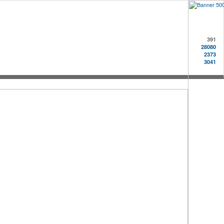
391
28080
2373
3041