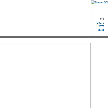
114
28079
2373
3041