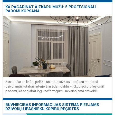
KĀ PAGARINĀT AIZKARU MŪŽU: 5 PROFESIONĀLI
PADOMI KOPŠANĀ
Kvalitatīvu, delikātu pelēko un balto aizkaru kopšana modernā
dzīvojamās istabas interjerā ar ēdamgaldu – lūk, pieci profesionāli
padomi, kā saglabāt logu noformējumu nevainojamā stāvoklī!
BŪVNIECĪBAS INFORMĀCIJAS SISTĒMĀ PIEEJAMS
DZĪVOKĻU ĪPAŠNIEKU KOPĪBU REĢISTRS