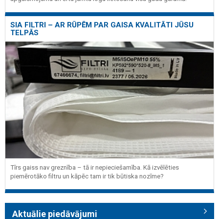
SIA FILTRI – AR RŪPĒM PAR GAISA KVALITĀTI JŪSU
TELPĀS
Tīrs gaiss nav greznība – tā ir nepieciešamība. Kā izvēlēties
piemērotāko filtru un kāpēc tam ir tik būtiska nozīme?
Aktuālie piedāvājumi