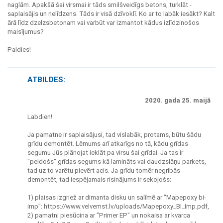
naglām. Apakšā šai virsmai ir tāds smilšveidīgs betons, turklāt -
saplaisājis un nelīdzens. Tāds ir visā dzīvoklī. Ko ar to labāk iesākt? Kalt
ārā līdz dzelzsbetonam vai varbūt var izmantot kādus izlīdzinošos
maisījumus?
Paldies!
ATBILDES:
2020. gada 25. maijā
Labdien!
Ja pamatne ir saplaisājusi, tad vislabāk, protams, būtu šādu
grīdu demontēt. Lēmums arī atkarīgs no tā, kādu grīdas
segumu Jūs plānojat ieklāt pa virsu šai grīdai. Ja tas ir
"peldošs" grīdas segums kā lamināts vai daudzslāņu parkets,
tad uz to varētu pievērt acis. Ja grīdu tomēr negribās
demontēt, tad iespējamais risinājums ir sekojošs:
1) plaisas izgriež ar dimanta disku un salīmē ar "Mapepoxy bi-
imp": https://www.velvemst.lv/uploads/Mapepoxy_BI_Imp.pdf,
2) pamatni piesūcina ar "Primer EP" un nokaisa ar kvarca