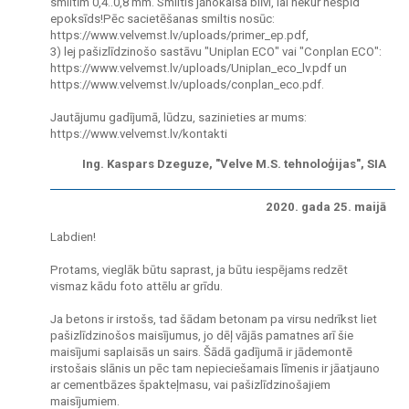
smiltīm 0,4..0,8 mm. Smiltis jānokaisa blīvi, lai nekur nespīd
epoksīds!Pēc sacietēšanas smiltis nosūc:
https://www.velvemst.lv/uploads/primer_ep.pdf,
3) lej pašizlīdzinošo sastāvu "Uniplan ECO" vai "Conplan ECO":
https://www.velvemst.lv/uploads/Uniplan_eco_lv.pdf un
https://www.velvemst.lv/uploads/conplan_eco.pdf.
Jautājumu gadījumā, lūdzu, sazinieties ar mums:
https://www.velvemst.lv/kontakti
Ing. Kaspars Dzeguze, "Velve M.S. tehnoloģijas", SIA
2020. gada 25. maijā
Labdien!
Protams, vieglāk būtu saprast, ja būtu iespējams redzēt
vismaz kādu foto attēlu ar grīdu.
Ja betons ir irstošs, tad šādam betonam pa virsu nedrīkst liet
pašizlīdzinošos maisījumus, jo dēļ vājās pamatnes arī šie
maisījumi saplaisās un sairs. Šādā gadījumā ir jādemontē
irstošais slānis un pēc tam nepieciešamais līmenis ir jāatjauno
ar cementbāzes špakteļmasu, vai pašizlīdzinošajiem
maisījumiem.