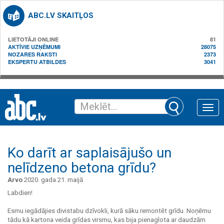
ABC.LV SKAITĻOS
LIETOTĀJI ONLINE
81
AKTĪVIE UZŅĒMUMI
28075
NOZARES RAKSTI
2373
EKSPERTU ATBILDES
3041
Toggle
naviga
Ko darīt ar saplaisājušo un
nelīdzeno betona grīdu?
Arvo
2020. gada 21. maijā
Labdien!
Esmu iegādājies divistabu dzīvokli, kurā sāku remontēt grīdu. Noņēmu
tādu kā kartona veida grīdas virsmu, kas bija pienaglota ar daudzām