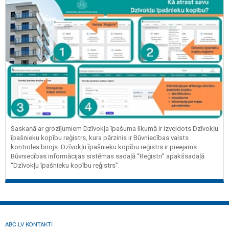
Saskaņā ar grozījumiem Dzīvokļa īpašuma likumā ir izveidots Dzīvokļu
īpašnieku kopību reģistrs, kura pārzinis ir Būvniecības valsts
kontroles birojs. Dzīvokļu īpašnieku kopību reģistrs ir pieejams
Būvniecības informācijas sistēmas sadaļā “Reģistri” apakšsadaļā
“Dzīvokļu īpašnieku kopību reģistrs”.
ABC.LV KONTAKTI