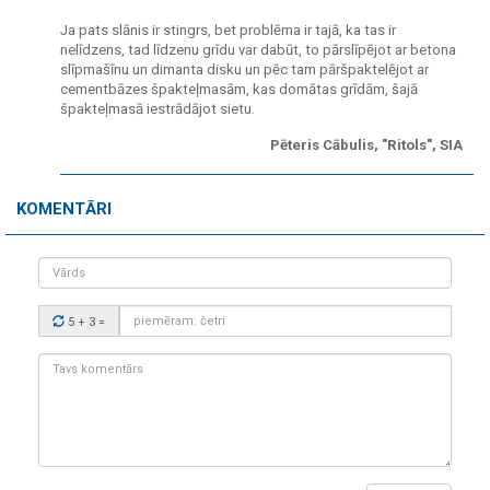
Ja pats slānis ir stingrs, bet problēma ir tajā, ka tas ir
nelīdzens, tad līdzenu grīdu var dabūt, to pārslīpējot ar betona
slīpmašīnu un dimanta disku un pēc tam pāršpaktelējot ar
cementbāzes špakteļmasām, kas domātas grīdām, šajā
špakteļmasā iestrādājot sietu.
Pēteris Cābulis, "Ritols", SIA
KOMENTĀRI
Vārds
Drošības
5 + 3
=
kods:
Tavs
komentārs: