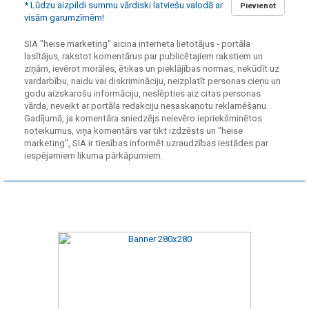
* Lūdzu aizpildi summu vārdiski latviešu valodā ar
Pievienot
visām garumzīmēm!
SIA "heise marketing" aicina interneta lietotājus - portāla
lasītājus, rakstot komentārus par publicētajiem rakstiem un
ziņām, ievērot morāles, ētikas un pieklājības normas, nekūdīt uz
vardarbību, naidu vai diskrimināciju, neizplatīt personas cieņu un
godu aizskarošu informāciju, neslēpties aiz citas personas
vārda, neveikt ar portāla redakciju nesaskaņotu reklamēšanu.
Gadījumā, ja komentāra sniedzējs neievēro iepriekšminētos
noteikumus, viņa komentārs var tikt izdzēsts un "heise
marketing", SIA ir tiesības informēt uzraudzības iestādes par
iespējamiem likuma pārkāpumiem.