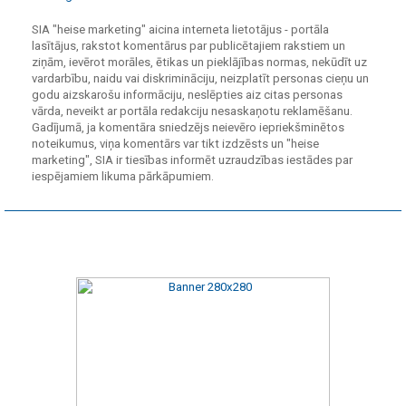
SIA "heise marketing" aicina interneta lietotājus - portāla
lasītājus, rakstot komentārus par publicētajiem rakstiem un
ziņām, ievērot morāles, ētikas un pieklājības normas, nekūdīt uz
vardarbību, naidu vai diskrimināciju, neizplatīt personas cieņu un
godu aizskarošu informāciju, neslēpties aiz citas personas
vārda, neveikt ar portāla redakciju nesaskaņotu reklamēšanu.
Gadījumā, ja komentāra sniedzējs neievēro iepriekšminētos
noteikumus, viņa komentārs var tikt izdzēsts un "heise
marketing", SIA ir tiesības informēt uzraudzības iestādes par
iespējamiem likuma pārkāpumiem.