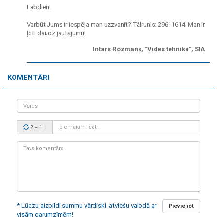
Labdien!
Varbūt Jums ir iespēja man uzzvanīt? Tālrunis: 29611614. Man ir
ļoti daudz jautājumu!
Intars Rozmans, "Vides tehnika", SIA
KOMENTĀRI
Vārds
Drošības
2 + 1
=
kods:
Tavs
komentārs:
* Lūdzu aizpildi summu vārdiski latviešu valodā ar
Pievienot
visām garumzīmēm!