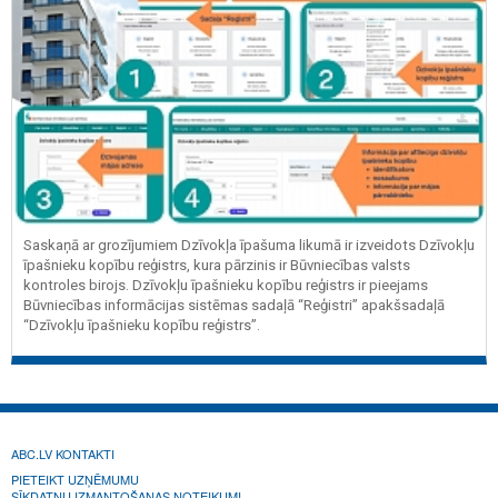
Saskaņā ar grozījumiem Dzīvokļa īpašuma likumā ir izveidots Dzīvokļu
īpašnieku kopību reģistrs, kura pārzinis ir Būvniecības valsts
kontroles birojs. Dzīvokļu īpašnieku kopību reģistrs ir pieejams
Būvniecības informācijas sistēmas sadaļā “Reģistri” apakšsadaļā
“Dzīvokļu īpašnieku kopību reģistrs”.
ABC.LV KONTAKTI
PIETEIKT UZŅĒMUMU
SĪKDATŅU IZMANTOŠANAS NOTEIKUMI