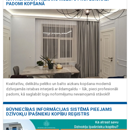
PADOMI KOPŠANĀ
Kvalitatīvu, delikātu pelēko un balto aizkaru kopšana modernā
dzīvojamās istabas interjerā ar ēdamgaldu – lūk, pieci profesionāli
padomi, kā saglabāt logu noformējumu nevainojamā stāvoklī!
BŪVNIECĪBAS INFORMĀCIJAS SISTĒMĀ PIEEJAMS
DZĪVOKĻU ĪPAŠNIEKU KOPĪBU REĢISTRS