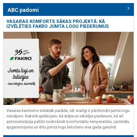
ABC padomi
VASARAS KOMFORTS SĀKAS PROJEKTĀ: KĀ
IZVĒLĒTIES FAKRO JUMTA LOGU PIEDERUMUS
Vasaras karstums vislabāk parāda, cik svarīgi ir pārdomāti jumta logu
risinājumi. Rakstā aplūkojam, kā ārējie un iekšējie piederumi, kā arī
automatizācija palīdz nodrošināt komfortablu temperatūru, optimālu
apgaismojumu un ērtu jumta logu lietošanu visa gada garumā.