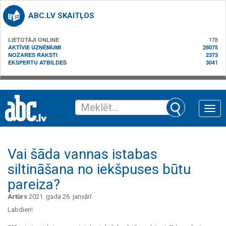
ABC.LV SKAITĻOS
LIETOTĀJI ONLINE
178
AKTĪVIE UZŅĒMUMI
28075
NOZARES RAKSTI
2373
EKSPERTU ATBILDES
3041
Toggle
naviga
Vai šāda vannas istabas
siltināšana no iekšpuses būtu
pareiza?
Artūrs
2021. gada 26. janvārī
Labdien!