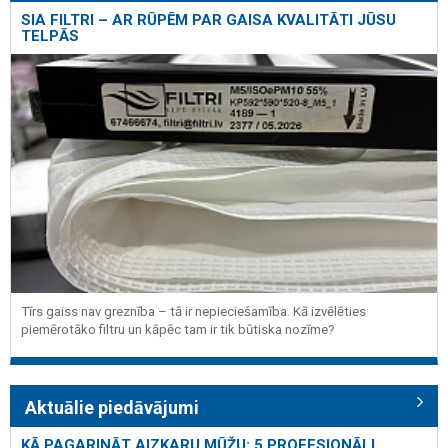
SIA FILTRI – AR RŪPĒM PAR GAISA KVALITĀTI JŪSU
TELPĀS
Tīrs gaiss nav greznība – tā ir nepieciešamība. Kā izvēlēties
piemērotāko filtru un kāpēc tam ir tik būtiska nozīme?
Aktuālie piedāvājumi
KĀ PAGARINĀT AIZKARU MŪŽU: 5 PROFESIONĀLI