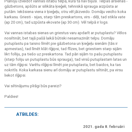
Plānoju izveidot vannas istabu telpā, kurā tā nav bijusi. Telpas ārsienas -
gāzbetons, apšūts ar silikāta ķieģeli, tehniskā sprauga aizpūsta ar
putām. Iekšsiena viena ir ķieģeļu, otru vēl jāizveido. Domāju veidto koka
karkasu. Griesti - sijas, starp tām preskartons, virs - dēļi, tad stikla vate
(ap 20 cm), tad uzpūsta ekovate (ap 30 cm). Vēl telpā ir logs.
Vai vannas istabas sienas un griestus varu apdarīt ar putuplastu? Vēlos
nosiltināt, bet tajā pašā laikā būtiski nesamazināt telpu. Domāju
putuplastu pa taisno līmēt pie gāzbetona un ķieģeļu sienām (tās ir
apmestas), tad līmēt klāt rīģipsi, tad flīzes, bet griestiem starp sijām
likt folliju, pa tiešo uz preskartona. Tad pāri sijām to pašu putuplastu
(starp foliju un putuplastu būs sprauga), tad virsū putuplastam latas un
uz tām rīģipsi. Varētu riīģipsi līmēt pie putuplasta, bet baidos, ka tas
nokritīs. Koka karkasa sienu arī domāju ar putuplastu siltināt, pa virsu
liekot rīģipsi.
Vai siltinājumu pīrāgi būs pareizi?
Paldies!
ATBILDES:
2021. gada 8. februāri