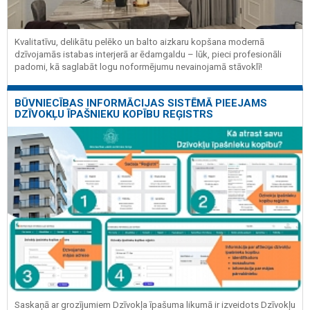
Kvalitatīvu, delikātu pelēko un balto aizkaru kopšana modernā
dzīvojamās istabas interjerā ar ēdamgaldu – lūk, pieci profesionāli
padomi, kā saglabāt logu noformējumu nevainojamā stāvoklī!
BŪVNIECĪBAS INFORMĀCIJAS SISTĒMĀ PIEEJAMS
DZĪVOKĻU ĪPAŠNIEKU KOPĪBU REĢISTRS
Saskaņā ar grozījumiem Dzīvokļa īpašuma likumā ir izveidots Dzīvokļu