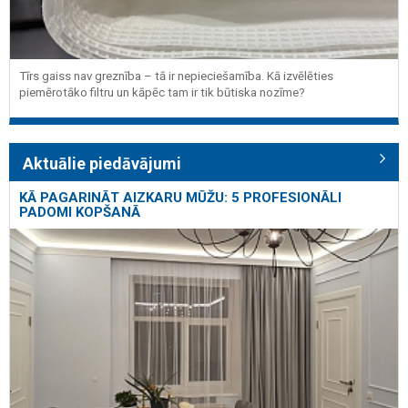
Tīrs gaiss nav greznība – tā ir nepieciešamība. Kā izvēlēties
piemērotāko filtru un kāpēc tam ir tik būtiska nozīme?
Aktuālie piedāvājumi
KĀ PAGARINĀT AIZKARU MŪŽU: 5 PROFESIONĀLI
PADOMI KOPŠANĀ