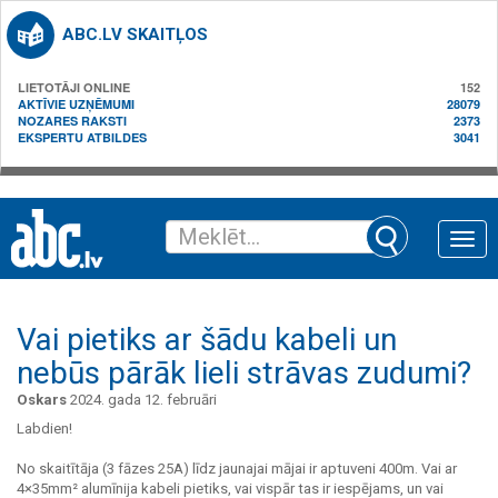
ABC.LV SKAITĻOS
LIETOTĀJI ONLINE
152
AKTĪVIE UZŅĒMUMI
28079
NOZARES RAKSTI
2373
EKSPERTU ATBILDES
3041
Toggle
naviga
Vai pietiks ar šādu kabeli un
nebūs pārāk lieli strāvas zudumi?
Oskars
2024. gada 12. februāri
Labdien!
No skaitītāja (3 fāzes 25A) līdz jaunajai mājai ir aptuveni 400m. Vai ar
4×35mm² alumīnija kabeli pietiks, vai vispār tas ir iespējams, un vai