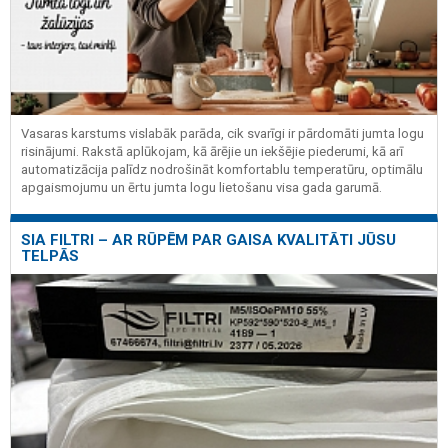
Vasaras karstums vislabāk parāda, cik svarīgi ir pārdomāti jumta logu
risinājumi. Rakstā aplūkojam, kā ārējie un iekšējie piederumi, kā arī
automatizācija palīdz nodrošināt komfortablu temperatūru, optimālu
apgaismojumu un ērtu jumta logu lietošanu visa gada garumā.
SIA FILTRI – AR RŪPĒM PAR GAISA KVALITĀTI JŪSU
TELPĀS