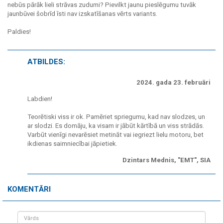
nebūs pārāk lieli strāvas zudumi? Pievilkt jaunu pieslēgumu tuvāk
jaunbūvei šobrīd īsti nav izskatīšanas vērts variants.
Paldies!
ATBILDES:
2024. gada 23. februāri
Labdien!
Teorētiski viss ir ok. Pamēriet spriegumu, kad nav slodzes, un
ar slodzi. Es domāju, ka visam ir jābūt kārtībā un viss strādās.
Varbūt vienīgi nevarēsiet metināt vai iegriezt lielu motoru, bet
ikdienas saimniecībai jāpietiek.
Dzintars Mednis, "EMT", SIA
KOMENTĀRI
Vārds