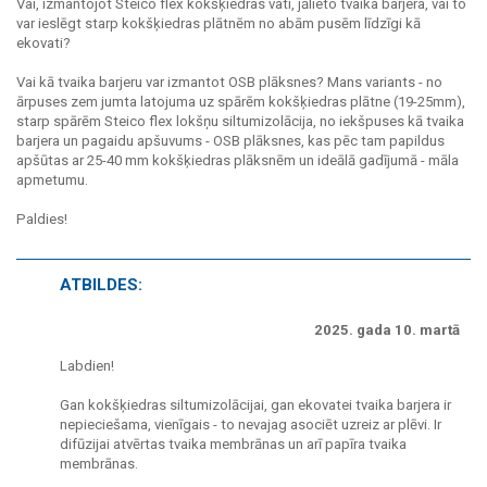
Vai, izmantojot Steico flex kokšķiedras vati, jālieto tvaika barjera, vai to
var ieslēgt starp kokšķiedras plātnēm no abām pusēm līdzīgi kā
ekovati?
Vai kā tvaika barjeru var izmantot OSB plāksnes? Mans variants - no
ārpuses zem jumta latojuma uz spārēm kokšķiedras plātne (19-25mm),
starp spārēm Steico flex lokšņu siltumizolācija, no iekšpuses kā tvaika
barjera un pagaidu apšuvums - OSB plāksnes, kas pēc tam papildus
apšūtas ar 25-40 mm kokšķiedras plāksnēm un ideālā gadījumā - māla
apmetumu.
Paldies!
ATBILDES:
2025. gada 10. martā
Labdien!
Gan kokšķiedras siltumizolācijai, gan ekovatei tvaika barjera ir
nepieciešama, vienīgais - to nevajag asociēt uzreiz ar plēvi. Ir
difūzijai atvērtas tvaika membrānas un arī papīra tvaika
membrānas.