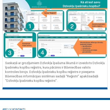
Saskaņā ar grozījumiem Dzīvokļa īpašuma likumā ir izveidots Dzīvokļu
īpašnieku kopību reģistrs, kura pārzinis ir Būvniecības valsts
kontroles birojs. Dzīvokļu īpašnieku kopību reģistrs ir pieejams
Būvniecības informācijas sistēmas sadaļā “Reģistri” apakšsadaļā
“Dzīvokļu īpašnieku kopību reģistrs”.
ABC.LV KONTAKTI