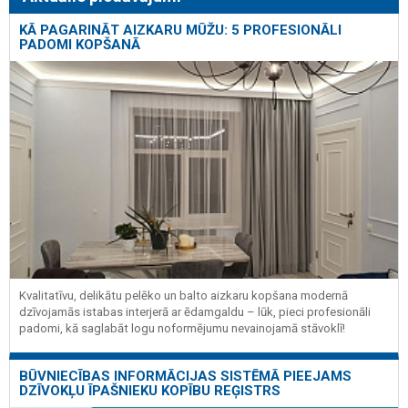
KĀ PAGARINĀT AIZKARU MŪŽU: 5 PROFESIONĀLI
PADOMI KOPŠANĀ
Kvalitatīvu, delikātu pelēko un balto aizkaru kopšana modernā
dzīvojamās istabas interjerā ar ēdamgaldu – lūk, pieci profesionāli
padomi, kā saglabāt logu noformējumu nevainojamā stāvoklī!
BŪVNIECĪBAS INFORMĀCIJAS SISTĒMĀ PIEEJAMS
DZĪVOKĻU ĪPAŠNIEKU KOPĪBU REĢISTRS