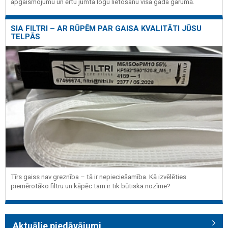
apgaismojumu un ērtu jumta logu lietošanu visa gada garumā.
SIA FILTRI – AR RŪPĒM PAR GAISA KVALITĀTI JŪSU
TELPĀS
Tīrs gaiss nav greznība – tā ir nepieciešamība. Kā izvēlēties
piemērotāko filtru un kāpēc tam ir tik būtiska nozīme?
Aktuālie piedāvājumi