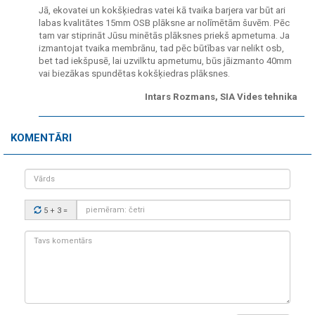
Jā, ekovatei un kokšķiedras vatei kā tvaika barjera var būt ari
labas kvalitātes 15mm OSB plāksne ar nolīmētām šuvēm. Pēc
tam var stiprināt Jūsu minētās plāksnes priekš apmetuma. Ja
izmantojat tvaika membrānu, tad pēc būtības var nelikt osb,
bet tad iekšpusē, lai uzvilktu apmetumu, būs jāizmanto 40mm
vai biezākas spundētas kokšķiedras plāksnes.
Intars Rozmans, SIA Vides tehnika
KOMENTĀRI
Vārds
Drošības
5 + 3
=
kods:
Tavs
komentārs: