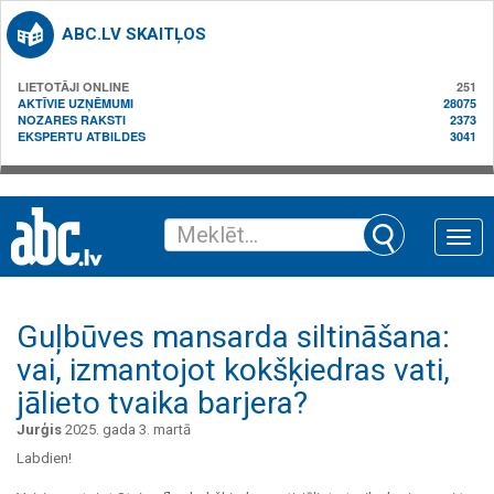
ABC.LV SKAITĻOS
LIETOTĀJI ONLINE
251
AKTĪVIE UZŅĒMUMI
28075
NOZARES RAKSTI
2373
EKSPERTU ATBILDES
3041
Toggle
naviga
Guļbūves mansarda siltināšana:
vai, izmantojot kokšķiedras vati,
jālieto tvaika barjera?
Jurģis
2025. gada 3. martā
Labdien!