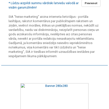
* Lūdzu aizpildi summu vārdiski latviešu valodā ar
Pievienot
visām garumzīmēm!
SIA "heise marketing" aicina interneta lietotājus - portāla
lasītājus, rakstot komentārus par publicētajiem rakstiem un
ziņām, ievērot morāles, ētikas un pieklājības normas, nekūdīt uz
vardarbību, naidu vai diskrimināciju, neizplatīt personas cieņu un
godu aizskarošu informāciju, neslēpties aiz citas personas
vārda, neveikt ar portāla redakciju nesaskaņotu reklamēšanu.
Gadījumā, ja komentāra sniedzējs neievēro iepriekšminētos
noteikumus, viņa komentārs var tikt izdzēsts un "heise
marketing", SIA ir tiesības informēt uzraudzības iestādes par
iespējamiem likuma pārkāpumiem.