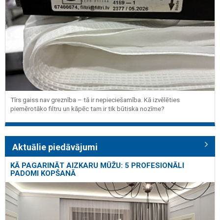
Tīrs gaiss nav greznība – tā ir nepieciešamība. Kā izvēlēties
piemērotāko filtru un kāpēc tam ir tik būtiska nozīme?
Aktuālie piedāvājumi
KĀ PAGARINĀT AIZKARU MŪŽU: 5 PROFESIONĀLI
PADOMI KOPŠANĀ