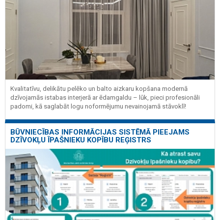
Kvalitatīvu, delikātu pelēko un balto aizkaru kopšana modernā
dzīvojamās istabas interjerā ar ēdamgaldu – lūk, pieci profesionāli
padomi, kā saglabāt logu noformējumu nevainojamā stāvoklī!
BŪVNIECĪBAS INFORMĀCIJAS SISTĒMĀ PIEEJAMS
DZĪVOKĻU ĪPAŠNIEKU KOPĪBU REĢISTRS