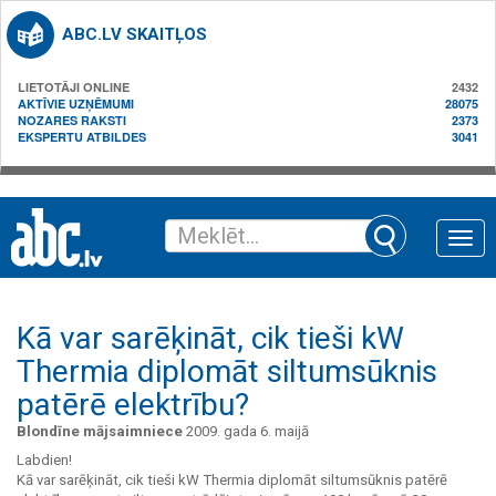
ABC.LV SKAITĻOS
LIETOTĀJI ONLINE
2432
AKTĪVIE UZŅĒMUMI
28075
NOZARES RAKSTI
2373
EKSPERTU ATBILDES
3041
Toggle
naviga
Kā var sarēķināt, cik tieši kW
Thermia diplomāt siltumsūknis
patērē elektrību?
Blondīne mājsaimniece
2009. gada 6. maijā
Labdien!
Kā var sarēķināt, cik tieši kW Thermia diplomāt siltumsūknis patērē