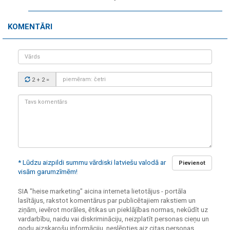
KOMENTĀRI
Vārds
Drošības
2 + 2
=
kods:
Tavs
komentārs:
* Lūdzu aizpildi summu vārdiski latviešu valodā ar
Pievienot
visām garumzīmēm!
SIA "heise marketing" aicina interneta lietotājus - portāla
lasītājus, rakstot komentārus par publicētajiem rakstiem un
ziņām, ievērot morāles, ētikas un pieklājības normas, nekūdīt uz
vardarbību, naidu vai diskrimināciju, neizplatīt personas cieņu un
godu aizskarošu informāciju, neslēpties aiz citas personas