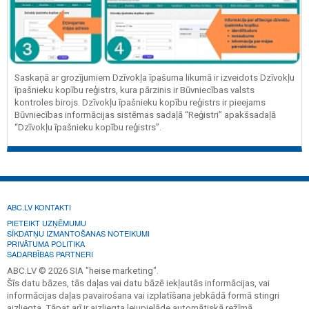
Saskaņā ar grozījumiem Dzīvokļa īpašuma likumā ir izveidots Dzīvokļu
īpašnieku kopību reģistrs, kura pārzinis ir Būvniecības valsts
kontroles birojs. Dzīvokļu īpašnieku kopību reģistrs ir pieejams
Būvniecības informācijas sistēmas sadaļā “Reģistri” apakšsadaļā
“Dzīvokļu īpašnieku kopību reģistrs”.
ABC.LV KONTAKTI
PIETEIKT UZŅĒMUMU
SĪKDATŅU IZMANTOŠANAS NOTEIKUMI
PRIVĀTUMA POLITIKA
SADARBĪBAS PARTNERI
ABC.LV © 2026 SIA "heise marketing".
Šīs datu bāzes, tās daļas vai datu bāzē iekļautās informācijas, vai
informācijas daļas pavairošana vai izplatīšana jebkādā formā stingri
aizliegta. Tāpat arī ir aizliegta lejupielāde automātiskā režīmā.