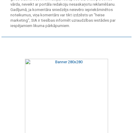
vārda, neveikt ar portāla redakciju nesaskaņotu reklamēšanu.
Gadījumā, ja komentāra sniedzējs neievēro iepriekšminētos
noteikumus, viņa komentārs var tikt izdzēsts un "heise
marketing", SIA ir tiesības informēt uzraudzības iestādes par
iespējamiem likuma pārkāpumiem.