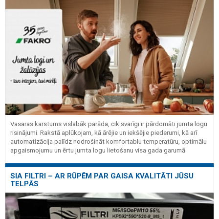
Vasaras karstums vislabāk parāda, cik svarīgi ir pārdomāti jumta logu
risinājumi. Rakstā aplūkojam, kā ārējie un iekšējie piederumi, kā arī
automatizācija palīdz nodrošināt komfortablu temperatūru, optimālu
apgaismojumu un ērtu jumta logu lietošanu visa gada garumā.
SIA FILTRI – AR RŪPĒM PAR GAISA KVALITĀTI JŪSU
TELPĀS