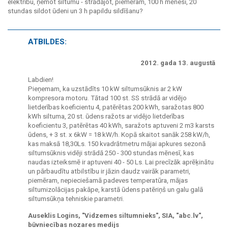
elektrību, ņemot siltumu - strādājot, piemēram, 100 h mēnesī, 20
stundas sildot ūdeni un 3 h papildu sildīšanu?
ATBILDES:
2012. gada 13. augustā
Labdien!
Pieņemam, ka uzstādīts 10 kW siltumsūknis ar 2 kW
kompresora motoru. Tātad 100 st. SS strādā ar vidējo
lietderības koeficientu 4, patērētas 200 kWh, saražotas 800
kWh siltuma, 20 st. ūdens ražots ar vidējo lietderības
koeficientu 3, patērētas 40 kWh, saražots aptuveni 2 m3 karsts
ūdens, + 3 st. x 6kW = 18 kW/h. Kopā skaitot sanāk 258 kW/h,
kas maksā 18,30Ls. 150 kvadrātmetru mājai apkures sezonā
siltumsūknis vidēji strādā 250 - 300 stundas mēnesī, kas
naudas izteiksmē ir aptuveni 40 - 50 Ls. Lai precīzāk aprēķinātu
un pārbaudītu atbilstību ir jāzin daudz vairāk parametri,
piemēram, nepieciešamā padeves temperatūra, mājas
siltumizolācijas pakāpe, karstā ūdens patēriņš un galu galā
siltumsūkņa tehniskie parametri.
Auseklis Logins, "Vidzemes siltumnieks", SIA, "abc.lv",
būvniecības nozares medijs