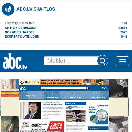
ABC.LV SKAITĻOS
LIETOTĀJI ONLINE
191
AKTĪVIE UZŅĒMUMI
28078
NOZARES RAKSTI
2373
EKSPERTU ATBILDES
3041
Toggle
naviga