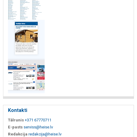
Kontakti
Tālrunis
+371 67770711
E-pasts
serviss@heise.lv
Redakcija
redakcija@heise.lv