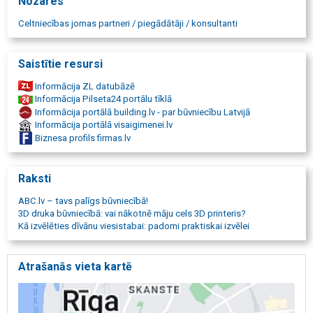
Nozares
dizains, dizaineri, mēbeles, viesistaba, guļamistaba, bērnistaba,
aizkari, žalūzijas, aprīkojums, vannas istaba, tualete, duša, virtuve,
Celtniecības jomas partneri / piegādātāji / konsultanti
ēdamistaba, dārzs, apzaļumošana, celiņi, laukumi, dārza
projektēšana, dīķi, baseini, ūdenstilpnes, žogi, vārti, būvniecības
saskaņošana, būvvaldes, būvuzraudzība, celtniecības tehnika,
Saistītie resursi
būvniecības izcenojumi, būvniecības darbu izmaksas, sertificēti
speciālisti, būvniecības katalogs, būvniecības portāls, firmu
Informācija ZL datubāzē
meklētājs, būvizmaksas, SEO, baneri.
Informācija Pilseta24 portālu tīklā
Informācija portālā building.lv - par būvniecību Latvijā
Informācija portālā visaigimenei.lv
Biznesa profils firmas.lv
Raksti
ABC.lv – tavs palīgs būvniecībā!
3D druka būvniecībā: vai nākotnē māju cels 3D printeris?
Kā izvēlēties dīvānu viesistabai: padomi praktiskai izvēlei
Atrašanās vieta kartē