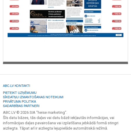
ABC.LV KONTAKTI
PIETEIKT UZŅĒMUMU
SĪKDATŅU IZMANTOŠANAS NOTEIKUMI
PRIVĀTUMA POLITIKA
SADARBĪBAS PARTNERI
ABC.LV © 2026 SIA "heise marketing".
Šīs datu bāzes, tās daļas vai datu bāzē iekļautās informācijas, vai
informācijas daļas pavairošana vai izplatīšana jebkādā formā stingri
aizliegta. Tāpat arī ir aizliegta lejupielāde automātiskā režīmā.