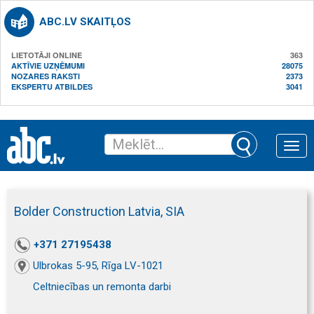
ABC.LV SKAITĻOS
LIETOTĀJI ONLINE
363
AKTĪVIE UZŅĒMUMI
28075
NOZARES RAKSTI
2373
EKSPERTU ATBILDES
3041
Toggle
naviga
Bolder Construction Latvia, SIA
+371 27195438
Ulbrokas 5-95, Rīga LV-1021
Celtniecības un remonta darbi