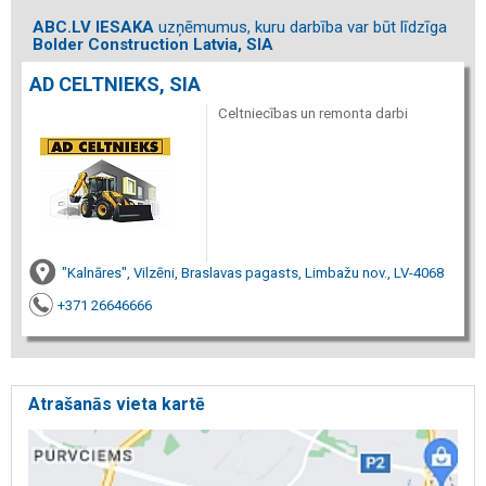
ABC.LV IESAKA
uzņēmumus, kuru darbība var būt līdzīga
Bolder Construction Latvia, SIA
AD CELTNIEKS, SIA
Celtniecības un remonta darbi
"Kalnāres", Vilzēni, Braslavas pagasts, Limbažu nov., LV-4068
+371 26646666
Atrašanās vieta kartē