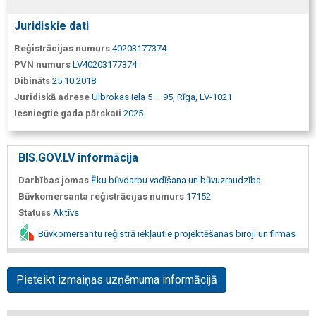
Juridiskie dati
Reģistrācijas numurs
40203177374
PVN numurs
LV40203177374
Dibināts
25.10.2018
Juridiskā adrese
Ulbrokas iela 5 – 95, Rīga, LV-1021
Iesniegtie gada pārskati
2025
BIS.GOV.LV informācija
Darbības jomas
Ēku būvdarbu vadīšana un būvuzraudzība
Būvkomersanta reģistrācijas numurs
17152
Statuss
Aktīvs
Būvkomersantu reģistrā iekļautie projektēšanas biroji un firmas
Pieteikt izmaiņas uzņēmuma informācijā