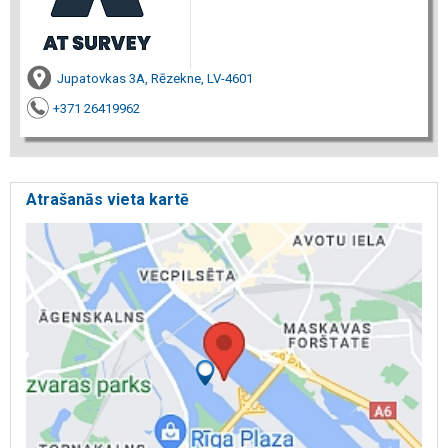
Jupatovkas 3A, Rēzekne, LV-4601
+371 26419962
Atrašanās vieta kartē