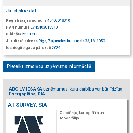
Juridiskie dati
Reģistrācijas numurs
45403018310
PVN numurs
LV45403018310
Dibināts
22.11.2006
Juridiskā adrese
Rīga, Zaķusalas krastmala 33, LV-1050
Iesniegtie gada pārskati
2024
Pieteikt izmaiņas uzņēmuma informācijā
ABC.LV IESAKA
uzņēmumus, kuru darbība var būt līdzīga
Energoplāns, SIA
AT SURVEY, SIA
Ģeodēzija, kartogrāfija un
topogrāfija