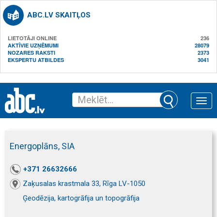
ABC.LV SKAITĻOS
LIETOTĀJI ONLINE
236
AKTĪVIE UZŅĒMUMI
28079
NOZARES RAKSTI
2373
EKSPERTU ATBILDES
3041
Toggle
naviga
Energoplāns, SIA
+371 26632666
Zaķusalas krastmala 33, Rīga LV-1050
Ģeodēzija, kartogrāfija un topogrāfija