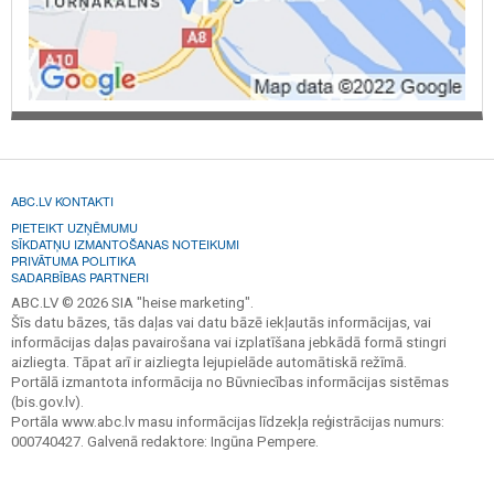
ABC.LV KONTAKTI
PIETEIKT UZŅĒMUMU
SĪKDATŅU IZMANTOŠANAS NOTEIKUMI
PRIVĀTUMA POLITIKA
SADARBĪBAS PARTNERI
ABC.LV © 2026 SIA "heise marketing".
Šīs datu bāzes, tās daļas vai datu bāzē iekļautās informācijas, vai
informācijas daļas pavairošana vai izplatīšana jebkādā formā stingri
aizliegta. Tāpat arī ir aizliegta lejupielāde automātiskā režīmā.
Portālā izmantota informācija no Būvniecības informācijas sistēmas
(bis.gov.lv).
Portāla www.abc.lv masu informācijas līdzekļa reģistrācijas numurs:
000740427. Galvenā redaktore: Ingūna Pempere.