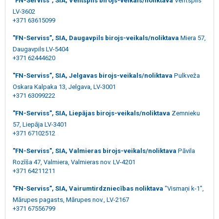
"FN-Serviss", SIA, Ventspils birojs-veikals/noliktava
Ventspils
LV-3602
+371 63615099
"FN-Serviss", SIA, Daugavpils birojs-veikals/noliktava
Miera 57,
Daugavpils LV-5404
+371 62444620
"FN-Serviss", SIA, Jelgavas birojs-veikals/noliktava
Pulkveža
Oskara Kalpaka 13, Jelgava, LV-3001
+371 63099222
"FN-Serviss", SIA, Liepājas birojs-veikals/noliktava
Zemnieku
57, Liepāja LV-3401
+371 67102512
"FN-Serviss", SIA, Valmieras birojs-veikals/noliktava
Pāvila
Rozīša 47, Valmiera, Valmieras nov. LV-4201
+371 64211211
"FN-Serviss", SIA, Vairumtirdzniecības noliktava
"Vismaņi k-1",
Mārupes pagasts, Mārupes nov., LV-2167
+371 67556799