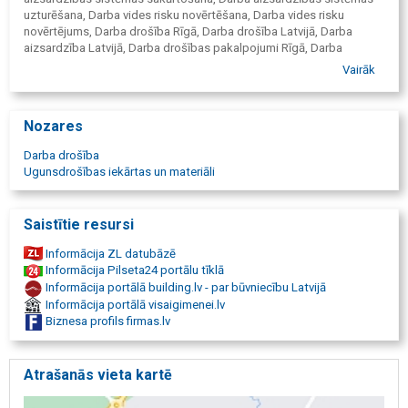
Kursi un semināri darba aizsardzības jomā
Ugunsdzēsības pārklāji
FN-SERVISS on-line sistēmas pakalpojumi:
Ugunsdzēsības stendi un aprīkojums
Drošības zīmes
On-line instruktāžas ugunsdrošībā un darba aizsardzībā,
Uzskaites žurnāli, rāmji evakuācijas plāniem
pirmajā palīdzībā
Vairāk
Obligātās veselības pārbaužu karšu administrēšanas
modulis
Iekšējo apmācību modulis
Nozares
Apmācības
Darba drošība
Kursi Darba aizsardzībā
Ugunsdrošības iekārtas un materiāli
Kursi Ugunsdrošībā
Pirmās palīdzības kursi
Saistītie resursi
Informācija ZL datubāzē
Informācija Pilseta24 portālu tīklā
Informācija portālā building.lv - par būvniecību Latvijā
Informācija portālā visaigimenei.lv
Biznesa profils firmas.lv
Atrašanās vieta kartē