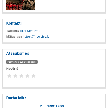
Kontakti
Tālrunis
+371 64211211
Mājaslapa
https://fnserviss.lv
Atsauksmes
Pievieno savu atsauksmi
Novērtē
Darba laiks
P.
9
00
-17
00