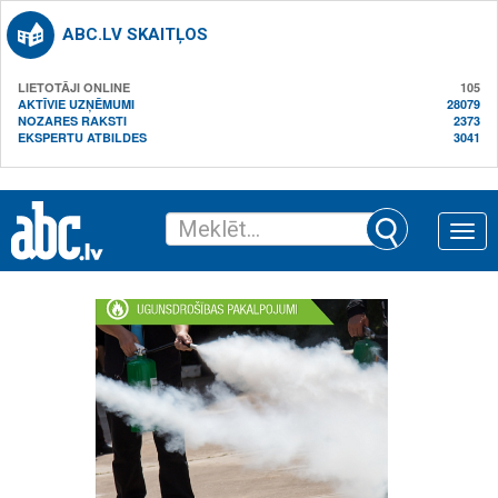
ABC.LV SKAITĻOS
LIETOTĀJI ONLINE
105
AKTĪVIE UZŅĒMUMI
28079
NOZARES RAKSTI
2373
EKSPERTU ATBILDES
3041
Toggle
naviga