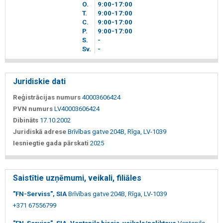
O.
9
00
-17
00
T.
9
00
-17
00
C.
9
00
-17
00
P.
9
00
-17
00
S.
-
Sv.
-
Juridiskie dati
Reģistrācijas numurs
40003606424
PVN numurs
LV40003606424
Dibināts
17.10.2002
Juridiskā adrese
Brīvības gatve 204B, Rīga, LV-1039
Iesniegtie gada pārskati
2025
Saistītie uzņēmumi, veikali, filiāles
"FN-Serviss", SIA
Brīvības gatve 204B, Rīga, LV-1039
+371 67556799