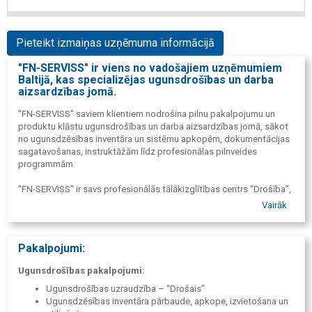
Pieteikt izmaiņas uzņēmuma informācijā
"FN-SERVISS" ir viens no vadošajiem uzņēmumiem
Baltijā, kas specializējas ugunsdrošības un darba
aizsardzības jomā.
"FN-SERVISS" saviem klientiem nodrošina pilnu pakalpojumu un
produktu klāstu ugunsdrošības un darba aizsardzības jomā, sākot
no ugunsdzēsības inventāra un sistēmu apkopēm, dokumentācijas
sagatavošanas, instruktāžām līdz profesionālas pilnveides
programmām.
"FN-SERVISS" ir savs profesionālās tālākizglītības centrs “Drošība”,
kas apvieno nozares labākos pasniedzējus un ekspertus, kas
Vairāk
apmāca atbildīgos nozares speciālistus ugunsdrošības un darba
aizsardzības jomā.
Pakalpojumi:
Savu klientu ērtībām "FN-SERVISS" piedāvā modernāko online
sistēmas platformu, kuras ietvaros ir iespējamas tiešsaistē instruēt
Ugunsdrošības pakalpojumi:
darbiniekus ugunsdrošībā un darba aizsardzībā.
Ugunsdrošības uzraudzība – “Drošais”
Ugunsdzēsības inventāra pārbaude, apkope, izvietošana un
Tāpat "FN-SERVISS" online sistēma piedāvā ērtu obligātās