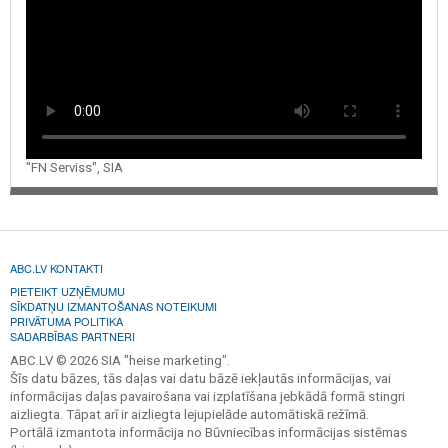
"FN Serviss", SIA
ABC.LV KONTAKTI
PIETEIKT UZŅĒMUMU
SĪKDATŅU IZMANTOŠANAS NOTEIKUMI
PRIVĀTUMA POLITIKA
SADARBĪBAS PARTNERI
ABC.LV © 2026 SIA "heise marketing".
Šīs datu bāzes, tās daļas vai datu bāzē iekļautās informācijas, vai
informācijas daļas pavairošana vai izplatīšana jebkādā formā stingri
aizliegta. Tāpat arī ir aizliegta lejupielāde automātiskā režīmā.
Portālā izmantota informācija no Būvniecības informācijas sistēmas