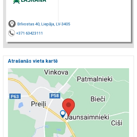
Brīvostas 40, Liepāja, LV-3405
+371 63423111
Atrašanās vieta kartē