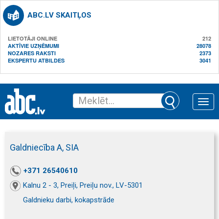
ABC.LV SKAITĻOS
LIETOTĀJI ONLINE
212
AKTĪVIE UZŅĒMUMI
28078
NOZARES RAKSTI
2373
EKSPERTU ATBILDES
3041
Toggle
naviga
Galdniecība A, SIA
+371 26540610
Kalnu 2 - 3, Preiļi, Preiļu nov., LV-5301
Galdnieku darbi, kokapstrāde