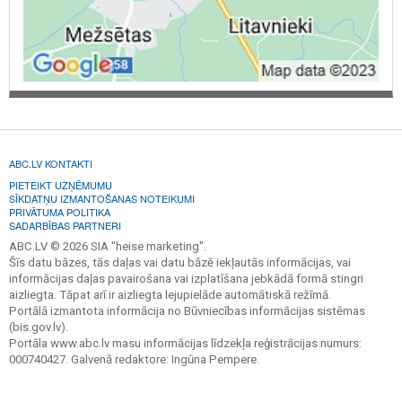
ABC.LV KONTAKTI
PIETEIKT UZŅĒMUMU
SĪKDATŅU IZMANTOŠANAS NOTEIKUMI
PRIVĀTUMA POLITIKA
SADARBĪBAS PARTNERI
ABC.LV © 2026 SIA "heise marketing".
Šīs datu bāzes, tās daļas vai datu bāzē iekļautās informācijas, vai
informācijas daļas pavairošana vai izplatīšana jebkādā formā stingri
aizliegta. Tāpat arī ir aizliegta lejupielāde automātiskā režīmā.
Portālā izmantota informācija no Būvniecības informācijas sistēmas
(bis.gov.lv).
Portāla www.abc.lv masu informācijas līdzekļa reģistrācijas numurs:
000740427. Galvenā redaktore: Ingūna Pempere.