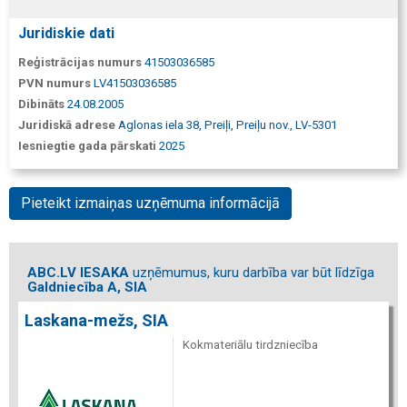
Juridiskie dati
Reģistrācijas numurs
41503036585
PVN numurs
LV41503036585
Dibināts
24.08.2005
Juridiskā adrese
Aglonas iela 38, Preiļi, Preiļu nov., LV-5301
Iesniegtie gada pārskati
2025
Pieteikt izmaiņas uzņēmuma informācijā
ABC.LV IESAKA
uzņēmumus, kuru darbība var būt līdzīga
Galdniecība A, SIA
Laskana-mežs, SIA
Kokmateriālu tirdzniecība