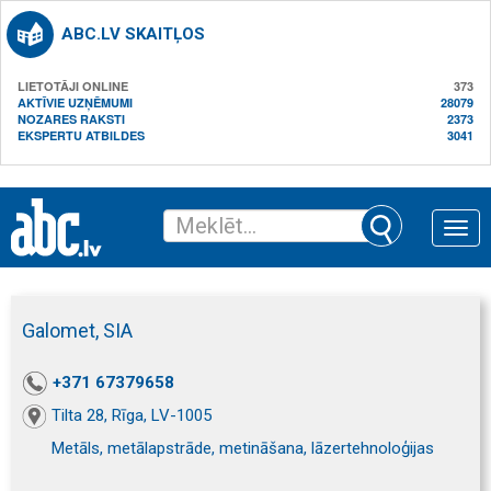
ABC.LV SKAITĻOS
LIETOTĀJI ONLINE
373
AKTĪVIE UZŅĒMUMI
28079
NOZARES RAKSTI
2373
EKSPERTU ATBILDES
3041
Toggle
naviga
Galomet, SIA
+371 67379658
Tilta 28, Rīga, LV-1005
Metāls, metālapstrāde, metināšana, lāzertehnoloģijas