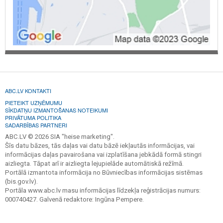
ABC.LV KONTAKTI
PIETEIKT UZŅĒMUMU
SĪKDATŅU IZMANTOŠANAS NOTEIKUMI
PRIVĀTUMA POLITIKA
SADARBĪBAS PARTNERI
ABC.LV © 2026 SIA "heise marketing".
Šīs datu bāzes, tās daļas vai datu bāzē iekļautās informācijas, vai
informācijas daļas pavairošana vai izplatīšana jebkādā formā stingri
aizliegta. Tāpat arī ir aizliegta lejupielāde automātiskā režīmā.
Portālā izmantota informācija no Būvniecības informācijas sistēmas
(bis.gov.lv).
Portāla www.abc.lv masu informācijas līdzekļa reģistrācijas numurs:
000740427. Galvenā redaktore: Ingūna Pempere.