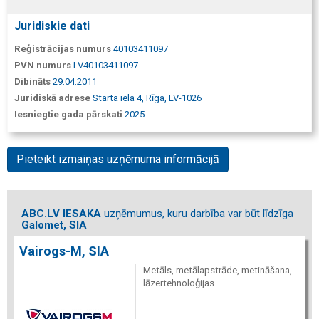
Juridiskie dati
Reģistrācijas numurs
40103411097
PVN numurs
LV40103411097
Dibināts
29.04.2011
Juridiskā adrese
Starta iela 4, Rīga, LV-1026
Iesniegtie gada pārskati
2025
Pieteikt izmaiņas uzņēmuma informācijā
ABC.LV IESAKA
uzņēmumus, kuru darbība var būt līdzīga
Galomet, SIA
Vairogs-M, SIA
Metāls, metālapstrāde, metināšana,
lāzertehnoloģijas