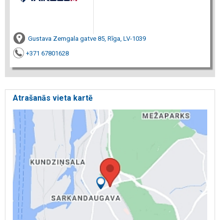
Gustava Zemgala gatve 85, Rīga, LV-1039
+371 67801628
Atrašanās vieta kartē