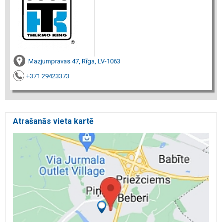
Mazjumpravas 47, Rīga, LV-1063
+371 29423373
Atrašanās vieta kartē