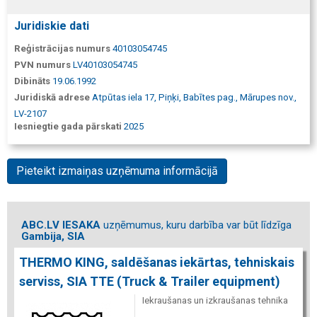
Juridiskie dati
Reģistrācijas numurs
40103054745
PVN numurs
LV40103054745
Dibināts
19.06.1992
Juridiskā adrese
Atpūtas iela 17, Piņķi, Babītes pag., Mārupes nov.,
LV-2107
Iesniegtie gada pārskati
2025
Pieteikt izmaiņas uzņēmuma informācijā
ABC.LV IESAKA
uzņēmumus, kuru darbība var būt līdzīga
Gambija, SIA
THERMO KING, saldēšanas iekārtas, tehniskais
serviss, SIA TTE (Truck & Trailer equipment)
Iekraušanas un izkraušanas tehnika