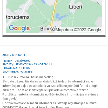
ABC.LV KONTAKTI
PIETEIKT UZŅĒMUMU
SĪKDATŅU IZMANTOŠANAS NOTEIKUMI
PRIVĀTUMA POLITIKA
SADARBĪBAS PARTNERI
ABC.LV © 2026 SIA "heise marketing".
Šīs datu bāzes, tās daļas vai datu bāzē iekļautās informācijas, vai
informācijas daļas pavairošana vai izplatīšana jebkādā formā stingri
aizliegta. Tāpat arī ir aizliegta lejupielāde automātiskā režīmā.
Portālā izmantota informācija no Būvniecības informācijas sistēmas
(bis.gov.lv).
Portāla www.abc.lv masu informācijas līdzekļa reģistrācijas numurs:
000740427. Galvenā redaktore: Ingūna Pempere.