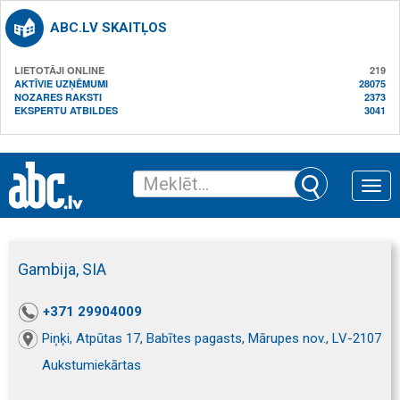
ABC.LV SKAITĻOS
LIETOTĀJI ONLINE
219
AKTĪVIE UZŅĒMUMI
28075
NOZARES RAKSTI
2373
EKSPERTU ATBILDES
3041
Toggle
naviga
Gambija, SIA
+371 29904009
Piņķi, Atpūtas 17, Babītes pagasts, Mārupes nov., LV-2107
Aukstumiekārtas