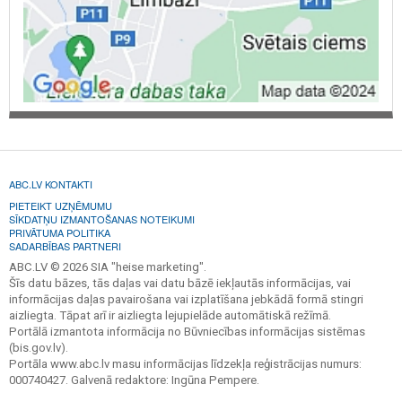
ABC.LV KONTAKTI
PIETEIKT UZŅĒMUMU
SĪKDATŅU IZMANTOŠANAS NOTEIKUMI
PRIVĀTUMA POLITIKA
SADARBĪBAS PARTNERI
ABC.LV © 2026 SIA "heise marketing".
Šīs datu bāzes, tās daļas vai datu bāzē iekļautās informācijas, vai
informācijas daļas pavairošana vai izplatīšana jebkādā formā stingri
aizliegta. Tāpat arī ir aizliegta lejupielāde automātiskā režīmā.
Portālā izmantota informācija no Būvniecības informācijas sistēmas
(bis.gov.lv).
Portāla www.abc.lv masu informācijas līdzekļa reģistrācijas numurs:
000740427. Galvenā redaktore: Ingūna Pempere.