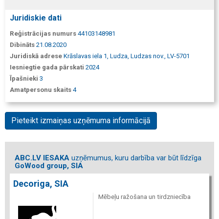
Juridiskie dati
Reģistrācijas numurs
44103148981
Dibināts
21.08.2020
Juridiskā adrese
Krāslavas iela 1, Ludza, Ludzas nov., LV-5701
Iesniegtie gada pārskati
2024
Īpašnieki
3
Amatpersonu skaits
4
Pieteikt izmaiņas uzņēmuma informācijā
ABC.LV IESAKA
uzņēmumus, kuru darbība var būt līdzīga
GoWood group, SIA
Decoriga, SIA
Mēbeļu ražošana un tirdzniecība