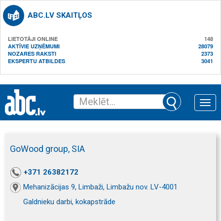
ABC.LV SKAITĻOS
LIETOTĀJI ONLINE
148
AKTĪVIE UZŅĒMUMI
28079
NOZARES RAKSTI
2373
EKSPERTU ATBILDES
3041
Toggle
naviga
GoWood group, SIA
+371 26382172
Mehanizācijas 9, Limbaži, Limbažu nov. LV-4001
Galdnieku darbi, kokapstrāde