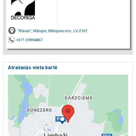
"Rūnas", Mārupe, Mārupes nov., LV-2167
+371 29994867
Atrašanās vieta kartē