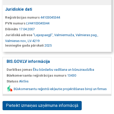
Juridiskie dati
Reģistrācijas numurs
44103045344
PVN numurs
LV44103045344
Dibināts
17.04.2007
Juridiskā adrese
"Lejaspaegļi", Valmiermuiža, Valmieras pag.,
Valmieras nov., LV-4219
Iesniegtie gada pārskati
2025
BIS.GOV.LV informācija
Darbības jomas
Ēku būvdarbu vadīšana un būvuzraudzība
Būvkomersanta reģistrācijas numurs
13430
Statuss
Aktīvs
Būvkomersantu reģistrā iekļautie projektēšanas biroji un firmas
Pieteikt izmaiņas uzņēmuma informācijā