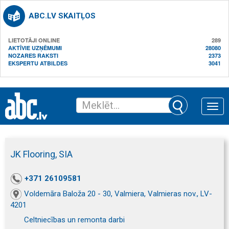
ABC.LV SKAITĻOS
LIETOTĀJI ONLINE
289
AKTĪVIE UZŅĒMUMI
28080
NOZARES RAKSTI
2373
EKSPERTU ATBILDES
3041
Toggle
naviga
JK Flooring, SIA
+371 26109581
Voldemāra Baloža 20 - 30, Valmiera, Valmieras nov., LV-
4201
Celtniecības un remonta darbi