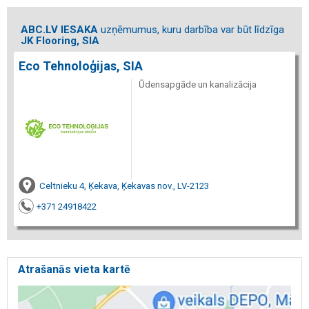
ABC.LV IESAKA
uzņēmumus, kuru darbība var būt līdzīga
JK Flooring, SIA
Eco Tehnoloģijas, SIA
Ūdensapgāde un kanalizācija
Celtnieku 4, Ķekava, Ķekavas nov., LV-2123
+371 24918422
Atrašanās vieta kartē