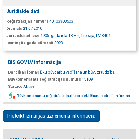
Juridiskie dati
Reģistrācijas numurs
40103308503
Dibināts
21.07.2010
Juridiskā adrese
1905. gada iela 18 – 6, Liepāja, LV-3401
Iesniegtie gada pārskati
2023
BIS.GOV.LV informācija
Darbības jomas
Ēku būvdarbu vadīšana un būvuzraudzība
Būvkomersanta reģistrācijas numurs
15109
Statuss
Aktīvs
Būvkomersantu reģistrā iekļautie projektēšanas biroji un firmas
Pieteikt izmaiņas uzņēmuma informācijā