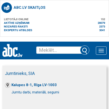
ABC.LV SKAITĻOS
LIETOTĀJI ONLINE
152
AKTĪVIE UZŅĒMUMI
28079
NOZARES RAKSTI
2373
EKSPERTU ATBILDES
3041
Toggle
naviga
Jumtinieks, SIA
Kalupes 8-1, Rīga LV-1003
Jumtu darbi, materiāli, segumi