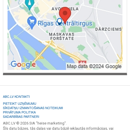
ABC.LV KONTAKTI
PIETEIKT UZŅĒMUMU
SĪKDATŅU IZMANTOŠANAS NOTEIKUMI
PRIVĀTUMA POLITIKA
SADARBĪBAS PARTNERI
ABC.LV © 2026 SIA "heise marketing".
Šīs datu bāzes, tās daļas vai datu bāzē iekļautās informācijas, vai