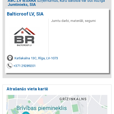
ABC.LV IESAKA
uzņēmumus, kuru darbība var būt līdzīga
Jumtinieks, SIA
Balticroof LV, SIA
Jumtu darbi, materiāli, segumi
Katlakalna 13C, Rīga, LV-1073
+371 29289201
Atrašanās vieta kartē