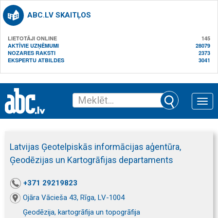
ABC.LV SKAITĻOS
LIETOTĀJI ONLINE
145
AKTĪVIE UZŅĒMUMI
28079
NOZARES RAKSTI
2373
EKSPERTU ATBILDES
3041
Toggle
naviga
Latvijas Ģeotelpiskās informācijas aģentūra,
Ģeodēzijas un Kartogrāfijas departaments
+371 29219823
Ojāra Vācieša 43, Rīga, LV-1004
Ģeodēzija, kartogrāfija un topogrāfija