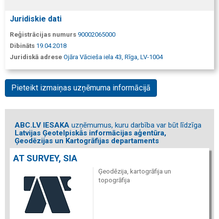
Juridiskie dati
Reģistrācijas numurs
90002065000
Dibināts
19.04.2018
Juridiskā adrese
Ojāra Vācieša iela 43, Rīga, LV-1004
Pieteikt izmaiņas uzņēmuma informācijā
ABC.LV IESAKA
uzņēmumus, kuru darbība var būt līdzīga
Latvijas Ģeotelpiskās informācijas aģentūra,
Ģeodēzijas un Kartogrāfijas departaments
AT SURVEY, SIA
Ģeodēzija, kartogrāfija un
topogrāfija