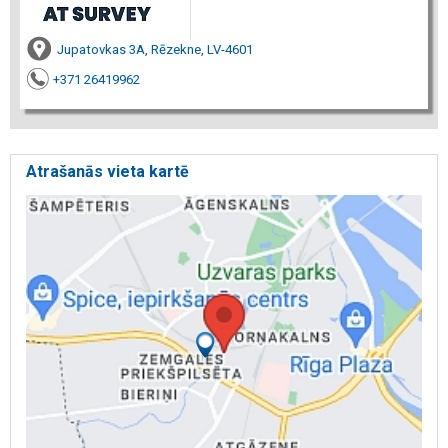
Jupatovkas 3A, Rēzekne, LV-4601
+371 26419962
Atrašanās vieta kartē