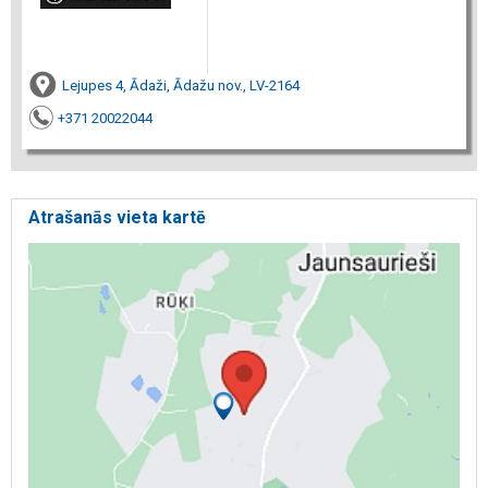
Lejupes 4, Ādaži, Ādažu nov., LV-2164
+371 20022044
Atrašanās vieta kartē