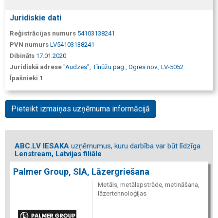
Juridiskie dati
Reģistrācijas numurs
54103138241
PVN numurs
LV54103138241
Dibināts
17.01.2020
Juridiskā adrese
"Audzes", Tīnūžu pag., Ogres nov., LV-5052
Īpašnieki
1
Pieteikt izmaiņas uzņēmuma informācijā
ABC.LV IESAKA
uzņēmumus, kuru darbība var būt līdzīga
Lenstream, Latvijas filiāle
Palmer Group, SIA, Lāzergriešana
Metāls, metālapstrāde, metināšana,
lāzertehnoloģijas