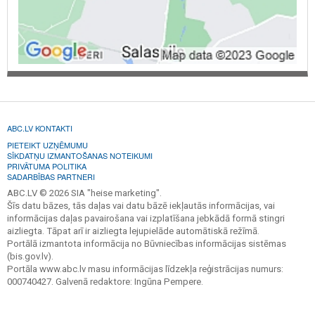
ABC.LV KONTAKTI
PIETEIKT UZŅĒMUMU
SĪKDATŅU IZMANTOŠANAS NOTEIKUMI
PRIVĀTUMA POLITIKA
SADARBĪBAS PARTNERI
ABC.LV © 2026 SIA "heise marketing".
Šīs datu bāzes, tās daļas vai datu bāzē iekļautās informācijas, vai
informācijas daļas pavairošana vai izplatīšana jebkādā formā stingri
aizliegta. Tāpat arī ir aizliegta lejupielāde automātiskā režīmā.
Portālā izmantota informācija no Būvniecības informācijas sistēmas
(bis.gov.lv).
Portāla www.abc.lv masu informācijas līdzekļa reģistrācijas numurs:
000740427. Galvenā redaktore: Ingūna Pempere.