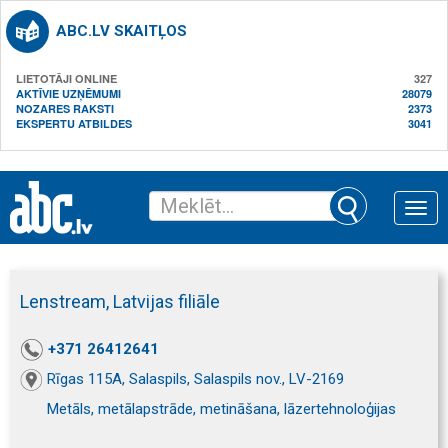
ABC.LV SKAITĻOS
LIETOTĀJI ONLINE
327
AKTĪVIE UZŅĒMUMI
28079
NOZARES RAKSTI
2373
EKSPERTU ATBILDES
3041
Toggle
naviga
Lenstream, Latvijas filiāle
+371 26412641
Rīgas 115A, Salaspils, Salaspils nov., LV-2169
Metāls, metālapstrāde, metināšana, lāzertehnoloģijas