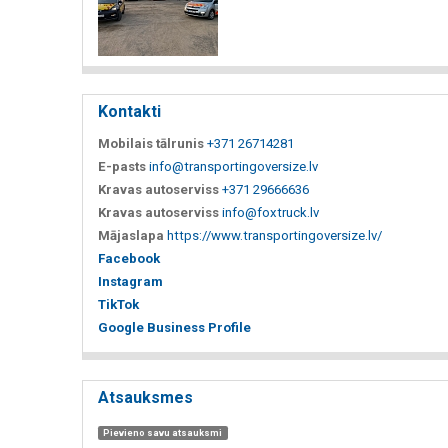
Kontakti
Mobilais tālrunis
+371 26714281
E-pasts
info@transportingoversize.lv
Kravas autoserviss
+371 29666636
Kravas autoserviss
info@foxtruck.lv
Mājaslapa
https://www.transportingoversize.lv/
Facebook
Instagram
TikTok
Google Business Profile
Atsauksmes
Pievieno savu atsauksmi