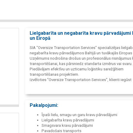
Lielgabarīta un negabarīta kravu pārvadājumi B
un Eiropā
SIA "Oversize Transportation Services" specializējas lielgab
negabarīta kravu pārvadājumos Baltijā un tuvākajās Eiropas 
Uzņēmums nodrošina drošus un profesionālus risinājumus 
transportēšanai, kas pārsniedz standarta izmērus vai svaru.
Piedāvājam efektīvu un uzticamu loģistiku sarežģītiem
transportēšanas projektiem.
Izvēloties "Oversize Transportation Services", klienti iegūst
uzticamu partneri sarežģītu loģistikas projektu
realizācijai. Uzņēmuma priekšrocības ir specializācija negab
kravu pārvadājumos, pilns pakalpojumu klāsts, individuāli ri
un starptautiska pieredze.
Pakalpojumi:
Īpaši lielu, smagu un garu kravu pārvadājumi
Lielgabarīta kravu pārvadājumi
Smagsvara kravu pārvadājumi
Pavadošais transports