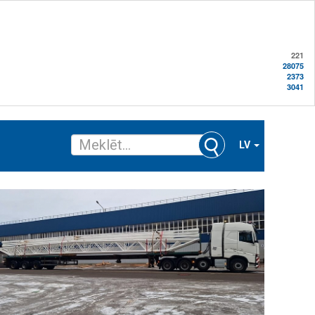
221
28075
2373
3041
LV