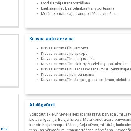
Moduļu māju transportēšana
Lauksaimniecības tehnikas transportēšana
Metāla konstrukciju transportēšana virs 24 m
Tehnikas transportēšana virs 40 t
Militārās kravas
Atļauju sagatavošana
Maršruta izpēte
Kravas auto serviss:
Kravas automašīnu remonts
Kravas automašīnu apkope
Kravas automašīnu diagnostika
Kravas automašīnu elektriķis / elektriķa pakalpojumi
Kravas automašīnu sagatavošana CSDD tehniskajai 
Kravas automašīnu metināšana
Kravas automašīnu šasijas, gaisa sistēmas, piekabe
remonts
Kravas automašīnu ritošās daļas remonts
Kravas automašīnu bremžu remonts.
Kravas auromašīnu pārnesumkārbas, sajūga remonts
Atslēgvārdi
Hidraulikas remonts
Riepu remonts
Starptautiskie un vietējie lielgabarīta kravu pārvadājumi Latvi
Kondicioniera uzpilde un remonts
Lietuvā, Igaunijā, Baltijā, Eiropā, Metālkonstrukciju pārvešan
Palīdzība uz ceļa (avārijas gadījumos, tehniskas pro
konstrukciju transportēšana, Ceļu būves, militārās, lauksai
evakuācija)
 nov.,
tehnikas pārvadājumi, transportēšana, pārvešana, Pavadoš