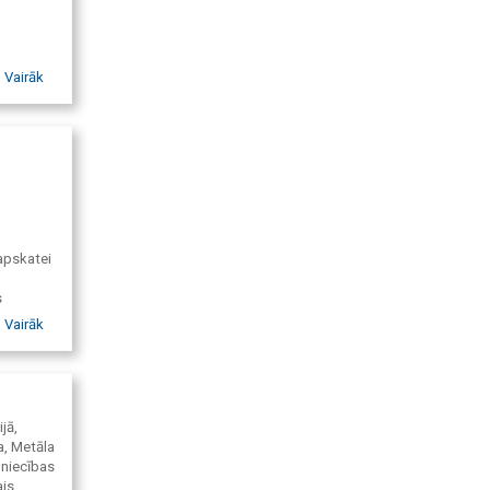
Vairāk
apskatei
s
Vairāk
.
jā,
a, Metāla
blēmas,
mniecības
ais