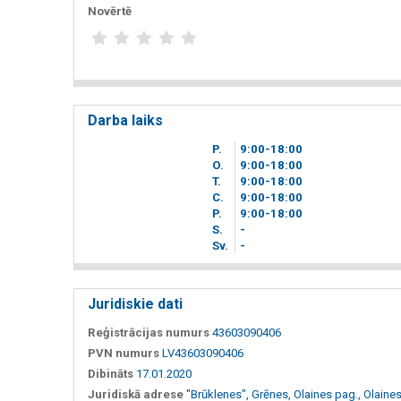
Novērtē
Darba laiks
P.
9
00
-18
00
O.
9
00
-18
00
T.
9
00
-18
00
C.
9
00
-18
00
P.
9
00
-18
00
S.
-
Sv.
-
Juridiskie dati
Reģistrācijas numurs
43603090406
PVN numurs
LV43603090406
Dibināts
17.01.2020
Juridiskā adrese
"Brūklenes", Grēnes, Olaines pag., Olaines