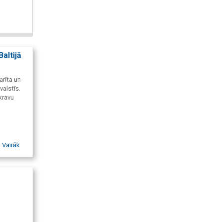
altijā
arīta un
valstīs.
kravu
Vairāk
arīta
sinājumi