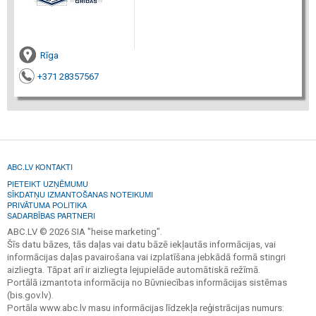
Rīga
+371 28357567
ABC.LV KONTAKTI
PIETEIKT UZŅĒMUMU
SĪKDATŅU IZMANTOŠANAS NOTEIKUMI
PRIVĀTUMA POLITIKA
SADARBĪBAS PARTNERI
ABC.LV © 2026 SIA "heise marketing".
Šīs datu bāzes, tās daļas vai datu bāzē iekļautās informācijas, vai
informācijas daļas pavairošana vai izplatīšana jebkādā formā stingri
aizliegta. Tāpat arī ir aizliegta lejupielāde automātiskā režīmā.
Portālā izmantota informācija no Būvniecības informācijas sistēmas
(bis.gov.lv).
Portāla www.abc.lv masu informācijas līdzekļa reģistrācijas numurs: