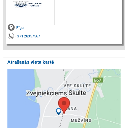
Rīga
+371 28357567
Atrašanās vieta kartē