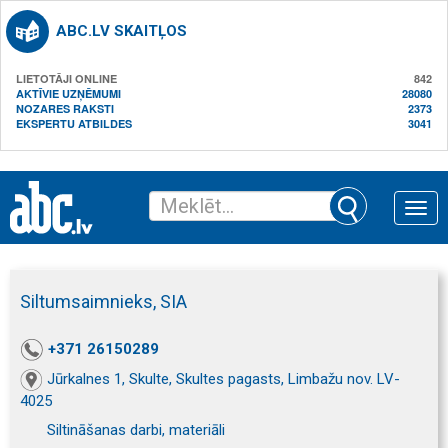
ABC.LV SKAITĻOS
LIETOTĀJI ONLINE
842
AKTĪVIE UZŅĒMUMI
28080
NOZARES RAKSTI
2373
EKSPERTU ATBILDES
3041
Toggle
naviga
Siltumsaimnieks, SIA
+371 26150289
Jūrkalnes 1, Skulte, Skultes pagasts, Limbažu nov. LV-
4025
Siltināšanas darbi, materiāli