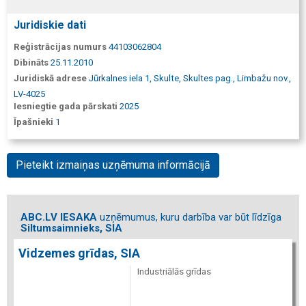
Juridiskie dati
Reģistrācijas numurs
44103062804
Dibināts
25.11.2010
Juridiskā adrese
Jūrkalnes iela 1, Skulte, Skultes pag., Limbažu nov.,
LV-4025
Iesniegtie gada pārskati
2025
Īpašnieki
1
Pieteikt izmaiņas uzņēmuma informācijā
ABC.LV IESAKA
uzņēmumus, kuru darbība var būt līdzīga
Siltumsaimnieks, SIA
Vidzemes grīdas, SIA
Industriālās grīdas