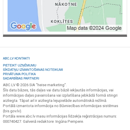
ABC.LV KONTAKTI
PIETEIKT UZŅĒMUMU
SĪKDATŅU IZMANTOŠANAS NOTEIKUMI
PRIVĀTUMA POLITIKA
SADARBĪBAS PARTNERI
ABC.LV © 2026 SIA "heise marketing".
Šīs datu bāzes, tās daļas vai datu bāzē iekļautās informācijas, vai
informācijas daļas pavairošana vai izplatīšana jebkādā formā stingri
aizliegta. Tāpat arī ir aizliegta lejupielāde automātiskā režīmā.
Portālā izmantota informācija no Būvniecības informācijas sistēmas
(bis.gov.lv).
Portāla www.abc.lv masu informācijas līdzekļa reģistrācijas numurs:
000740427. Galvenā redaktore: Ingūna Pempere.