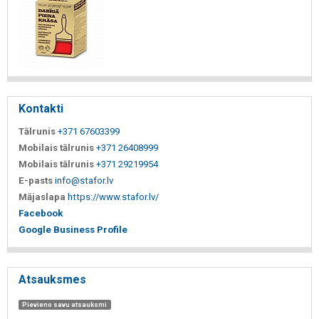
Kontakti
Tālrunis
+371 67603399
Mobilais tālrunis
+371 26408999
Mobilais tālrunis
+371 29219954
E-pasts
info@stafor.lv
Mājaslapa
https://www.stafor.lv/
Facebook
Google Business Profile
Atsauksmes
Pievieno savu atsauksmi