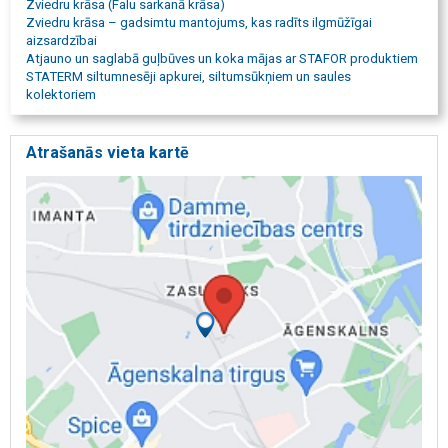
Zviedru krāsa (Falu sarkanā krāsa)
Zviedru krāsa – gadsimtu mantojums, kas radīts ilgmūžīgai
aizsardzībai
Atjauno un saglabā guļbūves un koka mājas ar STAFOR produktiem
STATERM siltumnesēji apkurei, siltumsūkņiem un saules
kolektoriem
Atrašanās vieta kartē