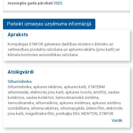
Iesniegtie gada pārskati
2025
Pieteikt izmaiņas uzņēmuma informācijā
Apraksts
Kompānijas STAFOR galvenais darbības virziens ir ķīmisko un
celtniecības produktu ražošana un apkures iekārtu (jonu katli) un
klimata kontroles automātikas ražošana.
Atslēgvārdi
Siltumtehnika
.
Siltumtehnika, apkures iekārtas, apkures katli, STATERM
siltumnesēji, elektrodu jonu katli, apkures tosols, antifrīzi, saules
kolektors, saules kolektori, termodinamiskā sistēma,
termodinamika, siltumsūknis, apkures sistēmas, apkures sistēmu
uzstādīšana, siltuma iekārtas, siltumapgāde, ūdens filtri, elektrodu
jonu katli, magnētiskie filtri, pretkaļķu filtri, NEWTON, STAFOR
COMBI, karstā ūdens boileris, siltumnesēji, apkures šķidrumi,
Vairāk
STATERM, propilēnglikols, etilēnglikols, aukstumnesēji, biokamīnu
degviela, krāsas, grunts, špakteļmasa, špakteļmasa fasādēm, līme,