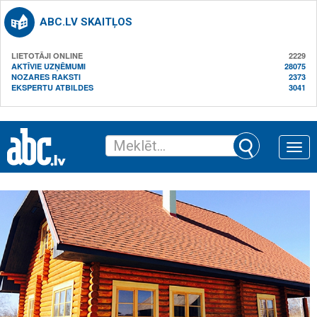
ABC.LV SKAITĻOS
LIETOTĀJI ONLINE
2229
AKTĪVIE UZŅĒMUMI
28075
NOZARES RAKSTI
2373
EKSPERTU ATBILDES
3041
Toggle
naviga