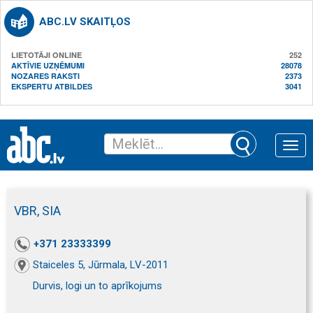
ABC.LV SKAITĻOS
LIETOTĀJI ONLINE
252
AKTĪVIE UZŅĒMUMI
28078
NOZARES RAKSTI
2373
EKSPERTU ATBILDES
3041
Toggle
naviga
VBR, SIA
+371 23333399
Staiceles 5, Jūrmala, LV-2011
Durvis, logi un to aprīkojums