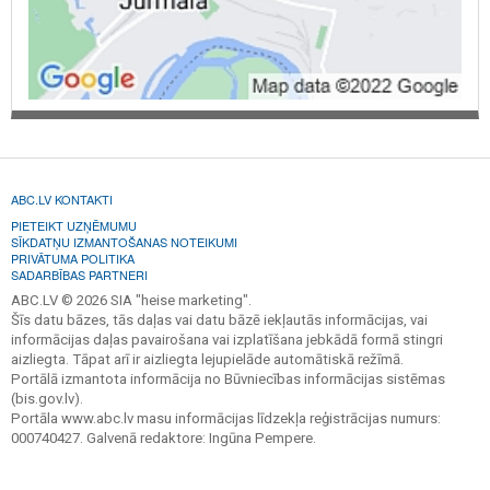
ABC.LV KONTAKTI
PIETEIKT UZŅĒMUMU
SĪKDATŅU IZMANTOŠANAS NOTEIKUMI
PRIVĀTUMA POLITIKA
SADARBĪBAS PARTNERI
ABC.LV © 2026 SIA "heise marketing".
Šīs datu bāzes, tās daļas vai datu bāzē iekļautās informācijas, vai
informācijas daļas pavairošana vai izplatīšana jebkādā formā stingri
aizliegta. Tāpat arī ir aizliegta lejupielāde automātiskā režīmā.
Portālā izmantota informācija no Būvniecības informācijas sistēmas
(bis.gov.lv).
Portāla www.abc.lv masu informācijas līdzekļa reģistrācijas numurs:
000740427. Galvenā redaktore: Ingūna Pempere.