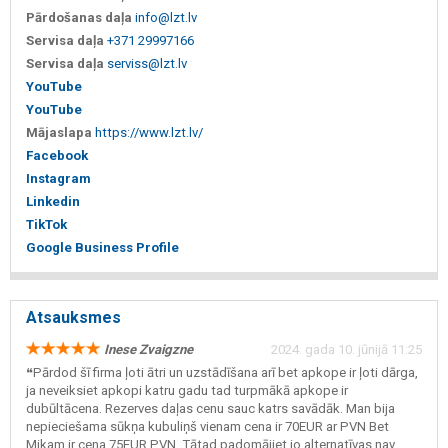
Pārdošanas daļa
info@lzt.lv
Servisa daļa
+371 29997166
Servisa daļa
serviss@lzt.lv
YouTube
YouTube
Mājaslapa
https://www.lzt.lv/
Facebook
Instagram
Linkedin
TikTok
Google Business Profile
Atsauksmes
Inese Zvaigzne
2024. gada 10. jūnijā 11:25
❝Pārdod šī firma ļoti ātri un uzstādīšana arī bet apkope ir ļoti dārga,
ja neveiksiet apkopi katru gadu tad turpmākā apkope ir
dubūltācena. Rezerves daļas cenu sauc katrs savādāk. Man bija
nepieciešama sūkņa kubuliņš vienam cena ir 70EUR ar PVN Bet
Mikam ir cena 75EUR PVN. Tātad padomājiet jo alternatīvas nav.