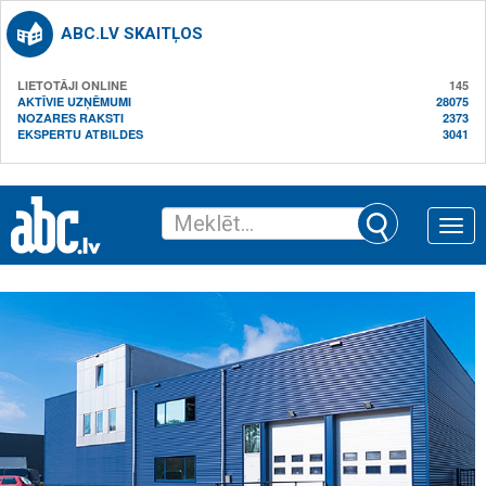
ABC.LV SKAITĻOS
LIETOTĀJI ONLINE
145
AKTĪVIE UZŅĒMUMI
28075
NOZARES RAKSTI
2373
EKSPERTU ATBILDES
3041
Toggle
naviga