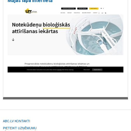
Mājas lapa internetā
ABC.LV KONTAKTI
PIETEIKT UZŅĒMUMU