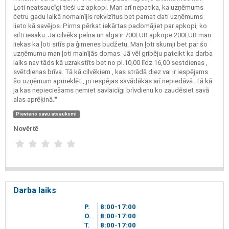
Ļoti neatsaucīgi tieši uz apkopi. Man arī nepatika, ka uzņēmums
četru gadu laikā nomainījis rekvizītus bet pamat dati uzņēmums
lieto kā savējos. Pirms pērkat iekārtas padomājiet par apkopi, ko
silti iesaku. Ja cilvēks pelna un alga ir 700EUR apkope 200EUR man
liekas ka ļoti sitīs pa ģimenes budžetu. Man ļoti skumji bet par šo
uzņēmumu man ļoti mainījās domas. Jā vēl gribēju pateikt ka darba
laiks nav tāds kā uzrakstīts bet no pl.10,00 līdz 16,00 sestdienas ,
svētdienas brīva. Tā kā cilvēkiem , kas strādā diez vai ir iespējams
šo uzņēmum apmeklēt , jo iespējas savādākas arī nepiedāvā. Tā kā
ja kas nepieciešams ņemiet savlaicīgi brīvdienu ko zaudēsiet savā
alas aprēķinā.❞
Pievieno savu atsauksmi
Novērtē
Darba laiks
P.
8
00
-17
00
O.
8
00
-17
00
T.
8
00
-17
00