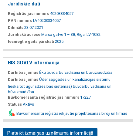
Juridiskie dati
Reģistrācijas numurs
40203334057
PVN numurs
LV40203334057
Dibināts
23.07.2021
Juridiskā adrese
Marsa gatve 1 – 38, Rīga, LV-1082
Iesniegtie gada pārskati
2025
BIS.GOV.LV informācija
Darbības jomas
Ēku būvdarbu vadīšana un būvuzraudzība
Darbības jomas
Ūdensapgādes un kanalizācijas sistēmu
(ieskaitot ugunsdzēsības sistēmas) būvdarbu vadīšana un
būvuzraudzība
Būvkomersanta reģistrācijas numurs
17227
Statuss
Aktīvs
Būvkomersantu reģistrā iekļautie projektēšanas biroji un firmas
Pieteikt izmaiņas uzņēmuma informācijā