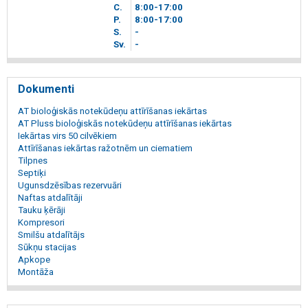
C.
8
00
-17
00
P.
8
00
-17
00
S.
-
Sv.
-
Dokumenti
AT bioloģiskās notekūdeņu attīrīšanas iekārtas
AT Pluss bioloģiskās notekūdeņu attīrīšanas iekārtas
Iekārtas virs 50 cilvēkiem
Attīrīšanas iekārtas ražotnēm un ciematiem
Tilpnes
Septiķi
Ugunsdzēsības rezervuāri
Naftas atdalītāji
Tauku ķērāji
Kompresori
Smilšu atdalītājs
Sūkņu stacijas
Apkope
Montāža