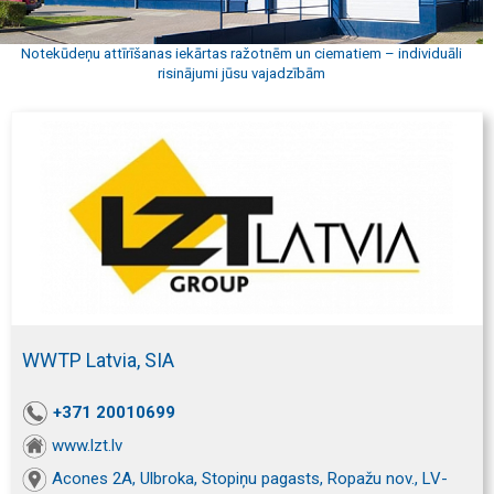
Notekūdeņu attīrīšanas iekārtas ražotnēm un ciematiem – individuāli
risinājumi jūsu vajadzībām
WWTP Latvia, SIA
+371 20010699
www.lzt.lv
Acones 2A, Ulbroka, Stopiņu pagasts, Ropažu nov., LV-