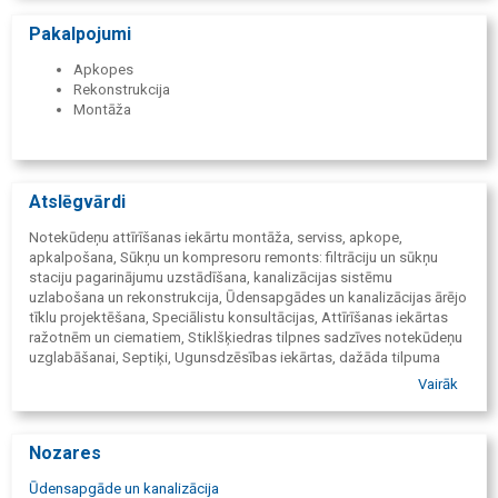
Sūkņu stacijas
Pakalpojumi
Apkopes
Rekonstrukcija
Montāža
Atslēgvārdi
Notekūdeņu attīrīšanas iekārtu montāža, serviss, apkope,
apkalpošana, Sūkņu un kompresoru remonts: filtrāciju un sūkņu
staciju pagarinājumu uzstādīšana, kanalizācijas sistēmu
uzlabošana un rekonstrukcija, Ūdensapgādes un kanalizācijas ārējo
tīklu projektēšana, Speciālistu konsultācijas, Attīrīšanas iekārtas
ražotnēm un ciematiem, Stiklšķiedras tilpnes sadzīves notekūdeņu
uzglabāšanai, Septiķi, Ugunsdzēsības iekārtas, dažāda tilpuma
ūdens tvertnes, to uzstādīšana un apkalpošana, Naftas atdalītāji,
Vairāk
virszemes lietusūdeņu attīrīšanai no naftas produktu piesārņojuma,
SECOH kompresori, Smilšu atdalītājs, atdala notekūdeņus un lietus
ūdeņus no smiltīm, Sūkņu stacijas privātmājām, kā arī lielās sūkņu
Nozares
stacijas lielām apdzīvotām vietām
Ūdensapgāde un kanalizācija