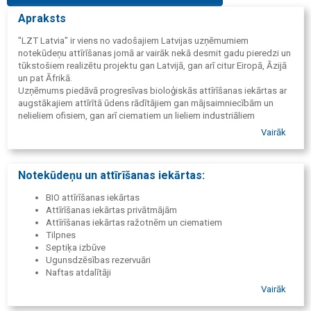
Apraksts
"LZT Latvia" ir viens no vadošajiem Latvijas uzņēmumiem
notekūdeņu attīrīšanas jomā ar vairāk nekā desmit gadu pieredzi un
tūkstošiem realizētu projektu gan Latvijā, gan arī citur Eiropā, Āzijā
un pat Āfrikā.
Uzņēmums piedāvā progresīvas bioloģiskās attīrīšanas iekārtas ar
augstākajiem attīrītā ūdens rādītājiem gan mājsaimniecībām un
nelieliem ofisiem, gan arī ciematiem un lieliem industriāliem
uzņēmumiem, nodrošinot iekārtu projektēšanu, izbūvi un servisa
Vairāk
pēcapkalpošanu.
Notekūdeņu un attīrīšanas iekārtas:
BIO attīrīšanas iekārtas
Attīrīšanas iekārtas privātmājām
Attīrīšanas iekārtas ražotnēm un ciematiem
Tilpnes
Septiķa izbūve
Ugunsdzēsības rezervuāri
Naftas atdalītāji
Tauku ķērāji
Vairāk
Kompresori
Smilšu atdalītājs