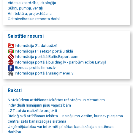
Vides aizsardzība, ekoloģija
Sūkņi, pumpji, ventiļi
Arhitektūra, projektēšana
Celtniecības un remonta darbi
Saistītie resursi
Informācija ZL datubāzē
Informācija Pilseta24 portālu tīklā
Informācija portālā BalticExport.com
Informācija portālā building.lv - par būvniecību Latvijā
Biznesa profils firmas.lv
Informācija portālā visaigimenei.lv
Raksti
Notekūdeņu attīrīšanas iekārtas ražotnēm un ciematiem –
individuāli risinājumi jūsu vajadzībām
LZT Latvia realizētie projekti
Bioloģiskā attīrīšanas iekārta – risinājums vietām, kur nav pieejama
centralizētā kanalizācijas sistēma
Uzņēmējdarbība var ietekmēt pilsētas kanalizācijas sistēmas
darbību