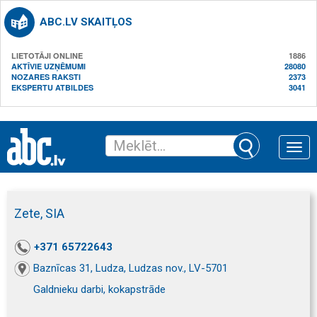
ABC.LV SKAITĻOS
LIETOTĀJI ONLINE
1886
AKTĪVIE UZŅĒMUMI
28080
NOZARES RAKSTI
2373
EKSPERTU ATBILDES
3041
Toggle
naviga
Zete, SIA
+371 65722643
Baznīcas 31, Ludza, Ludzas nov., LV-5701
Galdnieku darbi, kokapstrāde