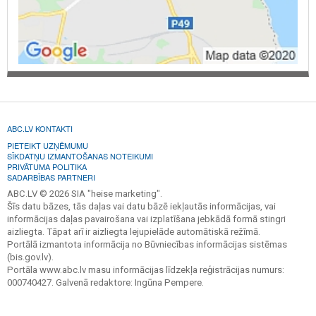
ABC.LV KONTAKTI
PIETEIKT UZŅĒMUMU
SĪKDATŅU IZMANTOŠANAS NOTEIKUMI
PRIVĀTUMA POLITIKA
SADARBĪBAS PARTNERI
ABC.LV © 2026 SIA "heise marketing".
Šīs datu bāzes, tās daļas vai datu bāzē iekļautās informācijas, vai
informācijas daļas pavairošana vai izplatīšana jebkādā formā stingri
aizliegta. Tāpat arī ir aizliegta lejupielāde automātiskā režīmā.
Portālā izmantota informācija no Būvniecības informācijas sistēmas
(bis.gov.lv).
Portāla www.abc.lv masu informācijas līdzekļa reģistrācijas numurs:
000740427. Galvenā redaktore: Ingūna Pempere.