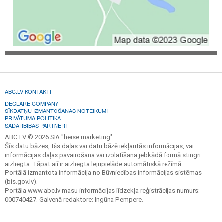
ABC.LV KONTAKTI
DECLARE COMPANY
SĪKDATŅU IZMANTOŠANAS NOTEIKUMI
PRIVĀTUMA POLITIKA
SADARBĪBAS PARTNERI
ABC.LV © 2026 SIA "heise marketing".
Šīs datu bāzes, tās daļas vai datu bāzē iekļautās informācijas, vai
informācijas daļas pavairošana vai izplatīšana jebkādā formā stingri
aizliegta. Tāpat arī ir aizliegta lejupielāde automātiskā režīmā.
Portālā izmantota informācija no Būvniecības informācijas sistēmas
(bis.gov.lv).
Portāla www.abc.lv masu informācijas līdzekļa reģistrācijas numurs:
000740427. Galvenā redaktore: Ingūna Pempere.