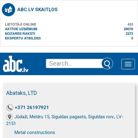
ABC.LV SKAITĻOS
LIETOTĀJI ONLINE
433
AKTĪVIE UZŅĒMUMI
28078
NOZARES RAKSTI
2373
EKSPERTU ATBILDES
0
Toggle
naviga
Abataks, LTD
+371 26197921
Jūdaži, Meldru 15, Siguldas pagasts, Siguldas nov., LV-
2151
Metal constructions