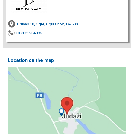
Druvas 10, Ogre, Ogres nov., LV-5001
+371 29284896
Location on the map