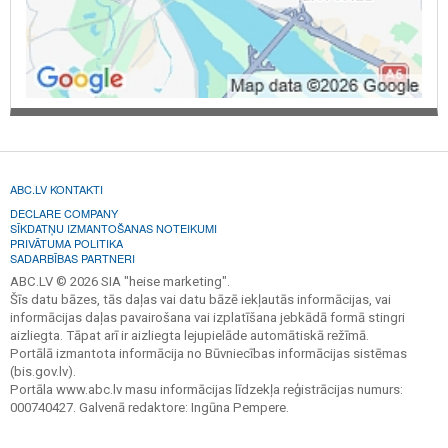
ABC.LV KONTAKTI
DECLARE COMPANY
SĪKDATŅU IZMANTOŠANAS NOTEIKUMI
PRIVĀTUMA POLITIKA
SADARBĪBAS PARTNERI
ABC.LV © 2026 SIA "heise marketing".
Šīs datu bāzes, tās daļas vai datu bāzē iekļautās informācijas, vai
informācijas daļas pavairošana vai izplatīšana jebkādā formā stingri
aizliegta. Tāpat arī ir aizliegta lejupielāde automātiskā režīmā.
Portālā izmantota informācija no Būvniecības informācijas sistēmas
(bis.gov.lv).
Portāla www.abc.lv masu informācijas līdzekļa reģistrācijas numurs:
000740427. Galvenā redaktore: Ingūna Pempere.