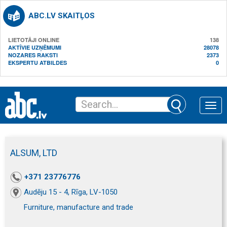
ABC.LV SKAITĻOS
LIETOTĀJI ONLINE
138
AKTĪVIE UZŅĒMUMI
28078
NOZARES RAKSTI
2373
EKSPERTU ATBILDES
0
Toggle
naviga
ALSUM, LTD
+371 23776776
Audēju 15 - 4, Rīga, LV-1050
Furniture, manufacture and trade