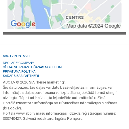
ABC.LV KONTAKTI
DECLARE COMPANY
SĪKDATŅU IZMANTOŠANAS NOTEIKUMI
PRIVĀTUMA POLITIKA
SADARBĪBAS PARTNERI
ABC.LV © 2026 SIA "heise marketing".
Šīs datu bāzes, tās daļas vai datu bāzē iekļautās informācijas, vai
informācijas daļas pavairošana vai izplatīšana jebkādā formā stingri
aizliegta. Tāpat arī ir aizliegta lejupielāde automātiskā režīmā.
Portālā izmantota informācija no Būvniecības informācijas sistēmas
(bis.gov.lv).
Portāla www.abc.lv masu informācijas līdzekļa reģistrācijas numurs:
000740427. Galvenā redaktore: Ingūna Pempere.