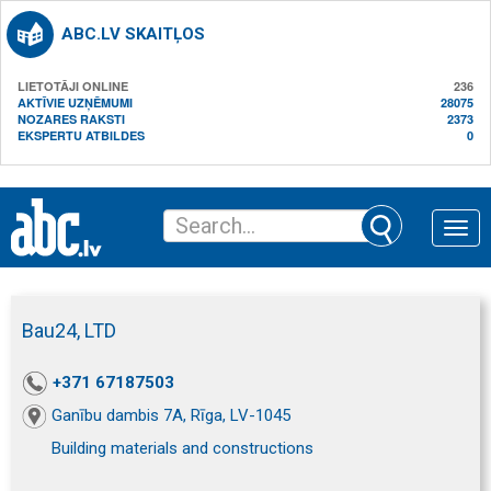
ABC.LV SKAITĻOS
LIETOTĀJI ONLINE
236
AKTĪVIE UZŅĒMUMI
28075
NOZARES RAKSTI
2373
EKSPERTU ATBILDES
0
Toggle
naviga
Bau24, LTD
+371 67187503
Ganību dambis 7A, Rīga, LV-1045
Building materials and constructions