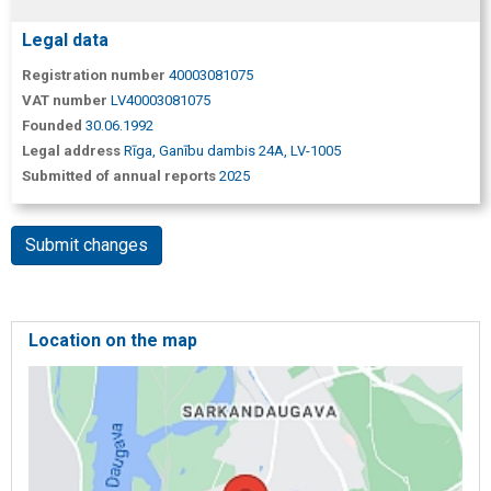
Legal data
Registration number
40003081075
VAT number
LV40003081075
Founded
30.06.1992
Legal address
Rīga, Ganību dambis 24A, LV-1005
Submitted of annual reports
2025
Submit changes
Location on the map