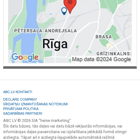
ABC.LV KONTAKTI
DECLARE COMPANY
SĪKDATŅU IZMANTOŠANAS NOTEIKUMI
PRIVĀTUMA POLITIKA
SADARBĪBAS PARTNERI
ABC.LV © 2026 SIA "heise marketing".
Šīs datu bāzes, tās daļas vai datu bāzē iekļautās informācijas, vai
informācijas daļas pavairošana vai izplatīšana jebkādā formā stingri
aizliegta. Tāpat arī ir aizliegta lejupielāde automātiskā režīmā.