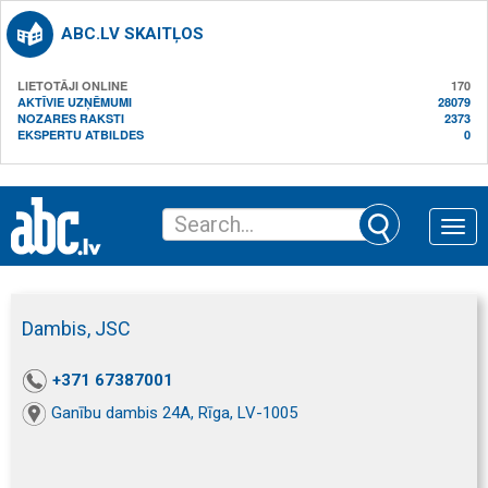
ABC.LV SKAITĻOS
LIETOTĀJI ONLINE
170
AKTĪVIE UZŅĒMUMI
28079
NOZARES RAKSTI
2373
EKSPERTU ATBILDES
0
Toggle
naviga
Dambis, JSC
+371 67387001
Ganību dambis 24A, Rīga, LV-1005