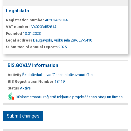
Legal data
Registration number
40203452814
VAT number
LV40203452814
Founded
10.01.2023
Legal address
Daugavpils, Višķu iela 28V, LV-5410
Submitted of annual reports
2025
BIS.GOV.LV information
Activity
Ēku būvdarbu vadīšana un būvuzraudzība
BIS Registration Number
18419
Status
Aktīvs
Būvkomersantu reģistrā iekļautie projektēšanas biroji un firmas
Submit changes