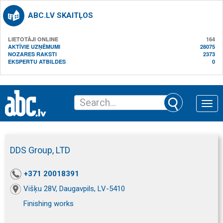
ABC.LV SKAITĻOS
LIETOTĀJI ONLINE
164
AKTĪVIE UZŅĒMUMI
28075
NOZARES RAKSTI
2373
EKSPERTU ATBILDES
0
Toggle
naviga
DDS Group, LTD
+371 20018391
Višķu 28V, Daugavpils, LV-5410
Finishing works