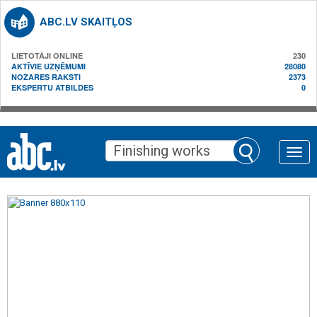
ABC.LV SKAITĻOS
LIETOTĀJI ONLINE
230
AKTĪVIE UZŅĒMUMI
28080
NOZARES RAKSTI
2373
EKSPERTU ATBILDES
0
Toggle
naviga