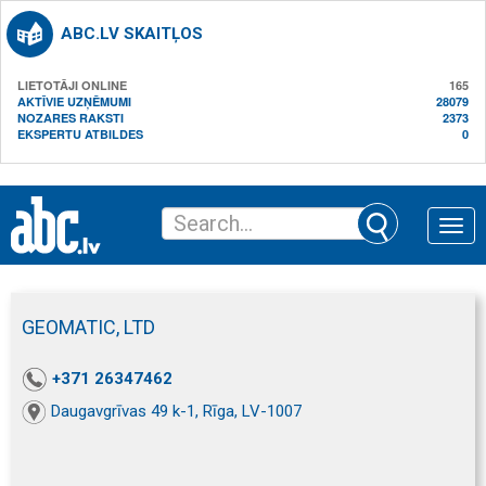
ABC.LV SKAITĻOS
LIETOTĀJI ONLINE
165
AKTĪVIE UZŅĒMUMI
28079
NOZARES RAKSTI
2373
EKSPERTU ATBILDES
0
Toggle
naviga
GEOMATIC, LTD
+371 26347462
Daugavgrīvas 49 k-1, Rīga, LV-1007