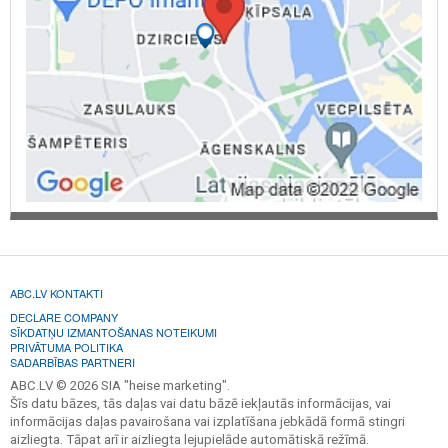
ABC.LV KONTAKTI
DECLARE COMPANY
SĪKDATŅU IZMANTOŠANAS NOTEIKUMI
PRIVĀTUMA POLITIKA
SADARBĪBAS PARTNERI
ABC.LV © 2026 SIA "heise marketing".
Šīs datu bāzes, tās daļas vai datu bāzē iekļautās informācijas, vai
informācijas daļas pavairošana vai izplatīšana jebkādā formā stingri
aizliegta. Tāpat arī ir aizliegta lejupielāde automātiskā režīmā.