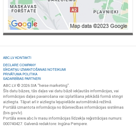
ABC.LV KONTAKTI
DECLARE COMPANY
SĪKDATŅU IZMANTOŠANAS NOTEIKUMI
PRIVĀTUMA POLITIKA
SADARBĪBAS PARTNERI
ABC.LV © 2026 SIA "heise marketing".
Šīs datu bāzes, tās daļas vai datu bāzē iekļautās informācijas, vai
informācijas daļas pavairošana vai izplatīšana jebkādā formā stingri
aizliegta. Tāpat arī ir aizliegta lejupielāde automātiskā režīmā.
Portālā izmantota informācija no Būvniecības informācijas sistēmas
(bis.gov.lv).
Portāla www.abc.lv masu informācijas līdzekļa reģistrācijas numurs:
000740427. Galvenā redaktore: Ingūna Pempere.