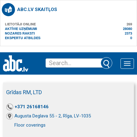
ABC.LV SKAITĻOS
LIETOTĀJI ONLINE
269
AKTĪVIE UZŅĒMUMI
28080
NOZARES RAKSTI
2373
EKSPERTU ATBILDES
0
Toggle
naviga
Grīdas RM, LTD
+371 26168146
Augusta Deglava 55 - 2, Rīga, LV-1035
Floor coverings