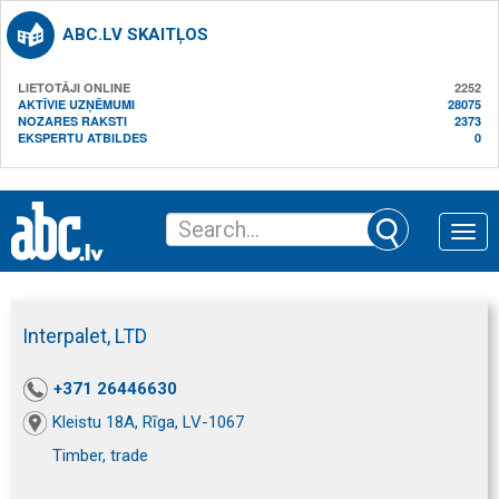
ABC.LV SKAITĻOS
LIETOTĀJI ONLINE
2252
AKTĪVIE UZŅĒMUMI
28075
NOZARES RAKSTI
2373
EKSPERTU ATBILDES
0
Toggle
naviga
Interpalet, LTD
+371 26446630
Kleistu 18A, Rīga, LV-1067
Timber, trade