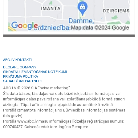
ABC.LV KONTAKTI
DECLARE COMPANY
SĪKDATŅU IZMANTOŠANAS NOTEIKUMI
PRIVĀTUMA POLITIKA
SADARBĪBAS PARTNERI
ABC.LV © 2026 SIA "heise marketing".
Šīs datu bāzes, tās daļas vai datu bāzē iekļautās informācijas, vai
informācijas daļas pavairošana vai izplatīšana jebkādā formā stingri
aizliegta. Tāpat arī ir aizliegta lejupielāde automātiskā režīmā.
Portālā izmantota informācija no Būvniecības informācijas sistēmas
(bis.gov.lv).
Portāla www.abc.lv masu informācijas līdzekļa reģistrācijas numurs:
000740427. Galvenā redaktore: Ingūna Pempere.