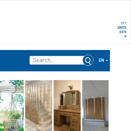
217
28075
2373
0
EN