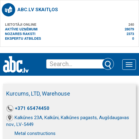
ABC.LV SKAITĻOS
LIETOTĀJI ONLINE
240
AKTĪVIE UZŅĒMUMI
28079
NOZARES RAKSTI
2373
EKSPERTU ATBILDES
0
Toggle
naviga
Kurcums, LTD, Warehouse
+371 65474450
Kalkūnes 23A, Kalkūni, Kalkūnes pagasts, Augšdaugavas
nov., LV-5449
Metal constructions