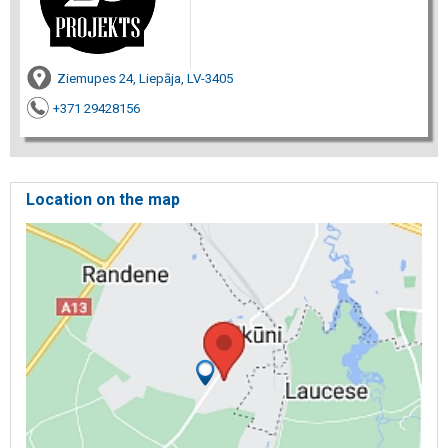
Ziemupes 24, Liepāja, LV-3405
+371 29428156
Location on the map