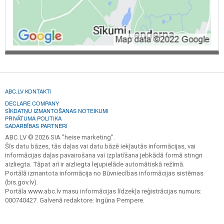
ABC.LV KONTAKTI
DECLARE COMPANY
SĪKDATŅU IZMANTOŠANAS NOTEIKUMI
PRIVĀTUMA POLITIKA
SADARBĪBAS PARTNERI
ABC.LV © 2026 SIA "heise marketing".
Šīs datu bāzes, tās daļas vai datu bāzē iekļautās informācijas, vai
informācijas daļas pavairošana vai izplatīšana jebkādā formā stingri
aizliegta. Tāpat arī ir aizliegta lejupielāde automātiskā režīmā.
Portālā izmantota informācija no Būvniecības informācijas sistēmas
(bis.gov.lv).
Portāla www.abc.lv masu informācijas līdzekļa reģistrācijas numurs:
000740427. Galvenā redaktore: Ingūna Pempere.