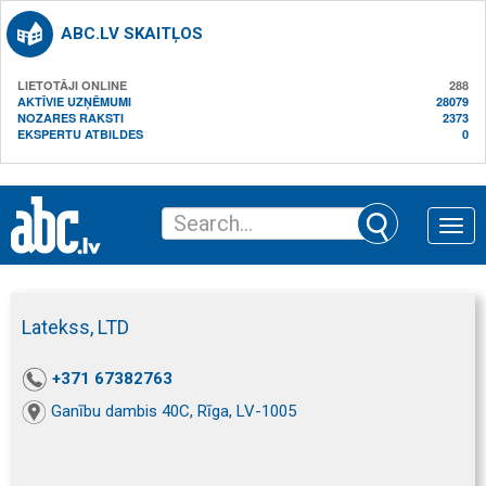
ABC.LV SKAITĻOS
LIETOTĀJI ONLINE
288
AKTĪVIE UZŅĒMUMI
28079
NOZARES RAKSTI
2373
EKSPERTU ATBILDES
0
Toggle
naviga
Latekss, LTD
+371 67382763
Ganību dambis 40C, Rīga, LV-1005