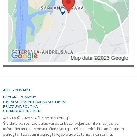
ABC.LV KONTAKTI
DECLARE COMPANY
SĪKDATŅU IZMANTOŠANAS NOTEIKUMI
PRIVĀTUMA POLITIKA
SADARBĪBAS PARTNERI
ABC.LV © 2026 SIA "heise marketing".
Šīs datu bāzes, tās daļas vai datu bāzē iekļautās informācijas, vai
informācijas daļas pavairošana vai izplatīšana jebkādā formā stingri
aizliegta. Tāpat arī ir aizliegta lejupielāde automātiskā režīmā.