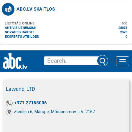
ABC.LV SKAITĻOS
LIETOTĀJI ONLINE
508
AKTĪVIE UZŅĒMUMI
28078
NOZARES RAKSTI
2373
EKSPERTU ATBILDES
0
Toggle
naviga
Latsand, LTD
+371 27155006
Ziedleju 6, Mārupe, Mārupes nov., LV-2167