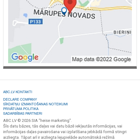
ABC.LV KONTAKTI
DECLARE COMPANY
SĪKDATŅU IZMANTOŠANAS NOTEIKUMI
PRIVĀTUMA POLITIKA
SADARBĪBAS PARTNERI
ABC.LV © 2026 SIA "heise marketing".
Šīs datu bāzes, tās daļas vai datu bāzē iekļautās informācijas, vai
informācijas daļas pavairošana vai izplatīšana jebkādā formā stingri
aizliegta. Tāpat arī ir aizliegta lejupielāde automātiskā režīmā.