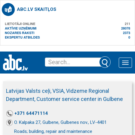
ABC.LV SKAITĻOS
LIETOTĀJI ONLINE
211
AKTĪVIE UZŅĒMUMI
28078
NOZARES RAKSTI
2373
EKSPERTU ATBILDES
0
Toggle
naviga
Latvijas Valsts ceļi, VSIA, Vidzeme Regional
Department, Customer service center in Gulbene
+371 64471114
O. Kalpaka 27, Gulbene, Gulbenes nov., LV-4401
Roads; building, repair and maintenance