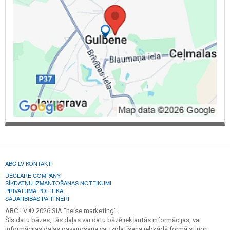
ABC.LV KONTAKTI
DECLARE COMPANY
SĪKDATŅU IZMANTOŠANAS NOTEIKUMI
PRIVĀTUMA POLITIKA
SADARBĪBAS PARTNERI
ABC.LV © 2026 SIA "heise marketing".
Šīs datu bāzes, tās daļas vai datu bāzē iekļautās informācijas, vai
informācijas daļas pavairošana vai izplatīšana jebkādā formā stingri