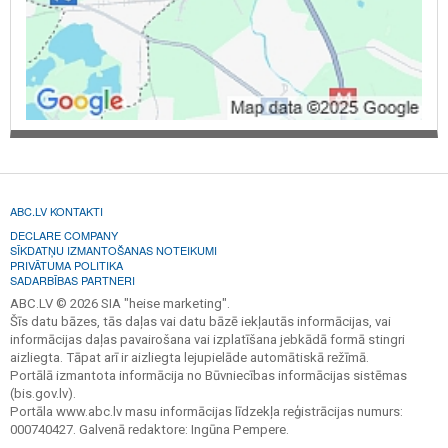
ABC.LV KONTAKTI
DECLARE COMPANY
SĪKDATŅU IZMANTOŠANAS NOTEIKUMI
PRIVĀTUMA POLITIKA
SADARBĪBAS PARTNERI
ABC.LV © 2026 SIA "heise marketing".
Šīs datu bāzes, tās daļas vai datu bāzē iekļautās informācijas, vai
informācijas daļas pavairošana vai izplatīšana jebkādā formā stingri
aizliegta. Tāpat arī ir aizliegta lejupielāde automātiskā režīmā.
Portālā izmantota informācija no Būvniecības informācijas sistēmas
(bis.gov.lv).
Portāla www.abc.lv masu informācijas līdzekļa reģistrācijas numurs:
000740427. Galvenā redaktore: Ingūna Pempere.