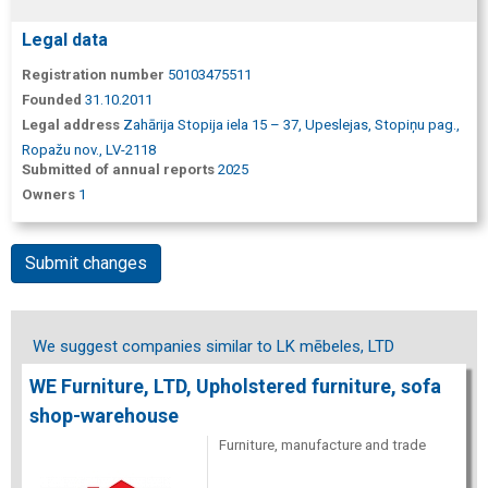
Legal data
Registration number
50103475511
Founded
31.10.2011
Legal address
Zahārija Stopija iela 15 – 37, Upeslejas, Stopiņu pag.,
Ropažu nov., LV-2118
Submitted of annual reports
2025
Owners
1
Submit changes
We suggest companies similar to LK mēbeles, LTD
WE Furniture, LTD, Upholstered furniture, sofa
shop-warehouse
Furniture, manufacture and trade