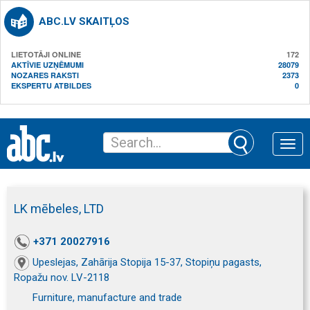
ABC.LV SKAITĻOS
LIETOTĀJI ONLINE
172
AKTĪVIE UZŅĒMUMI
28079
NOZARES RAKSTI
2373
EKSPERTU ATBILDES
0
Toggle
naviga
LK mēbeles, LTD
+371 20027916
Upeslejas, Zahārija Stopija 15-37, Stopiņu pagasts,
Ropažu nov. LV-2118
Furniture, manufacture and trade