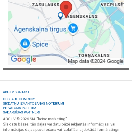
ABC.LV KONTAKTI
DECLARE COMPANY
SĪKDATŅU IZMANTOŠANAS NOTEIKUMI
PRIVĀTUMA POLITIKA
SADARBĪBAS PARTNERI
ABC.LV © 2026 SIA "heise marketing".
Šīs datu bāzes, tās daļas vai datu bāzē iekļautās informācijas, vai
informācijas daļas pavairošana vai izplatīšana jebkādā formā stingri