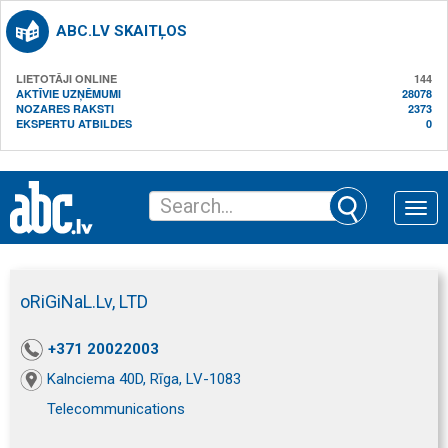
ABC.LV SKAITĻOS
LIETOTĀJI ONLINE
144
AKTĪVIE UZŅĒMUMI
28078
NOZARES RAKSTI
2373
EKSPERTU ATBILDES
0
Toggle
naviga
oRiGiNaL.Lv, LTD
+371 20022003
Kalnciema 40D, Rīga, LV-1083
Telecommunications